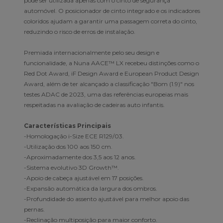
pode ser utilizada apenas com o cinto de segurança
automóvel. O posicionador de cinto integrado e os indicadores
coloridos ajudam a garantir uma passagem correta do cinto,
reduzindo o risco de erros de instalação.
Premiada internacionalmente pelo seu design e
funcionalidade, a Nuna AACE™ LX recebeu distinções como o
Red Dot Award, iF Design Award e European Product Design
Award, além de ter alcançado a classificação "Bom (1.9)" nos
testes ADAC de 2023, uma das referências europeias mais
respeitadas na avaliação de cadeiras auto infantis.
Características Principais
-Homologação i-Size ECE R129/03.
-Utilização dos 100 aos 150 cm.
-Aproximadamente dos 3,5 aos 12 anos.
-Sistema evolutivo 3D Growth™.
-Apoio de cabeça ajustável em 17 posições.
-Expansão automática da largura dos ombros.
-Profundidade do assento ajustável para melhor apoio das
pernas.
-Reclinação multiposição para maior conforto.