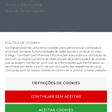
Trocas e Devoluções
Livro de Reclamações
POLÍTICA DE COOKIES
Na Espaço Mamãs utilizamos cookies para personalizar conteúdo e
anúncios, fornecer funcionalidades de redes sociais e analisar o nosso
tráfego. Também partilhamos informações acerca da sua utilização do
site com os nossos parceiros de redes sociais, de publicidade e de análise,
que as podem combinar com outras informações que lhe forneceu ou
MÉTODOS DE ENVIO
recolhidas por estes a partir da sua utilização dos respetivos serviços.
Concorda com os nossos cookies se continuar a utilizar o nosso website.
Cadeira Auto Nuna Aace LX
DEFINIÇÕES DE COOKIES
MÉTODOS DE PAGAMENTO
249.00€
Cor
CONTINUAR SEM ACEITAR
Designed & developed by
Bsolus
ACEITAR COOKIES
©Espaço mamãs. Todos os direitos reservados