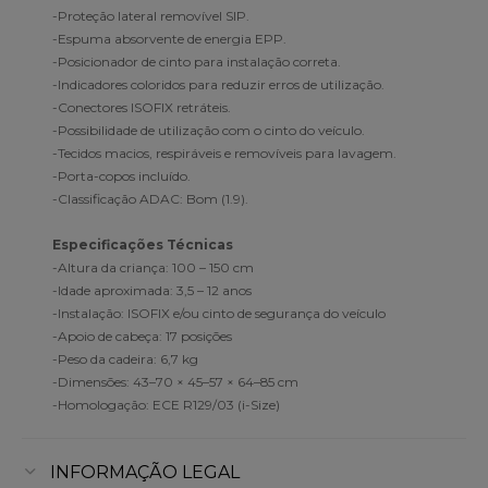
-Proteção lateral removível SIP.
-Espuma absorvente de energia EPP.
-Posicionador de cinto para instalação correta.
-Indicadores coloridos para reduzir erros de utilização.
-Conectores ISOFIX retráteis.
-Possibilidade de utilização com o cinto do veículo.
-Tecidos macios, respiráveis e removíveis para lavagem.
-Porta-copos incluído.
-Classificação ADAC: Bom (1.9).
Especificações Técnicas
-Altura da criança: 100 – 150 cm
-Idade aproximada: 3,5 – 12 anos
-Instalação: ISOFIX e/ou cinto de segurança do veículo
-Apoio de cabeça: 17 posições
-Peso da cadeira: 6,7 kg
-Dimensões: 43–70 × 45–57 × 64–85 cm
-Homologação: ECE R129/03 (i-Size)
INFORMAÇÃO LEGAL