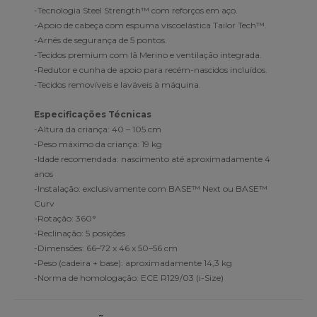
-Tecnologia Steel Strength™ com reforços em aço.
-Apoio de cabeça com espuma viscoelástica Tailor Tech™.
-Arnês de segurança de 5 pontos.
-Tecidos premium com lã Merino e ventilação integrada.
-Redutor e cunha de apoio para recém-nascidos incluídos.
-Tecidos removíveis e laváveis à máquina.
Especificações Técnicas
-Altura da criança: 40 – 105 cm
-Peso máximo da criança: 19 kg
-Idade recomendada: nascimento até aproximadamente 4
anos
-Instalação: exclusivamente com BASE™ Next ou BASE™
Curv
-Rotação: 360°
-Reclinação: 5 posições
-Dimensões: 66–72 x 46 x 50–56 cm
-Peso (cadeira + base): aproximadamente 14,3 kg
-Norma de homologação: ECE R129/03 (i-Size)