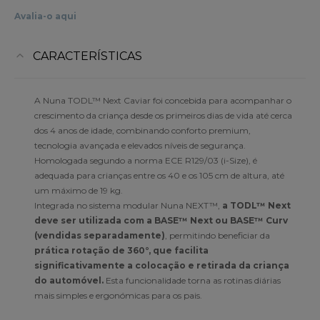
Avalia-o aqui
CARACTERÍSTICAS
A Nuna TODL™ Next Caviar foi concebida para acompanhar o
crescimento da criança desde os primeiros dias de vida até cerca
dos 4 anos de idade, combinando conforto premium,
tecnologia avançada e elevados níveis de segurança.
Homologada segundo a norma ECE R129/03 (i-Size), é
adequada para crianças entre os 40 e os 105 cm de altura, até
um máximo de 19 kg.
Integrada no sistema modular Nuna NEXT™,
a TODL™ Next
deve ser utilizada com a BASE™ Next ou BASE™ Curv
(vendidas separadamente)
, permitindo beneficiar da
prática rotação de 360°, que facilita
significativamente a colocação e retirada da criança
do automóvel.
Esta funcionalidade torna as rotinas diárias
mais simples e ergonómicas para os pais.