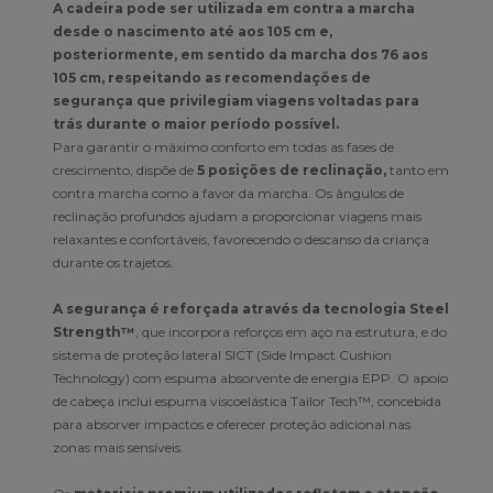
A cadeira pode ser utilizada em contra a marcha
desde o nascimento até aos 105 cm e,
posteriormente, em sentido da marcha dos 76 aos
105 cm, respeitando as recomendações de
segurança que privilegiam viagens voltadas para
trás durante o maior período possível.
Para garantir o máximo conforto em todas as fases de
crescimento, dispõe de
5 posições de reclinação,
tanto em
contra marcha como a favor da marcha. Os ângulos de
reclinação profundos ajudam a proporcionar viagens mais
relaxantes e confortáveis, favorecendo o descanso da criança
durante os trajetos.
A segurança é reforçada através da tecnologia Steel
Strength™
, que incorpora reforços em aço na estrutura, e do
sistema de proteção lateral SICT (Side Impact Cushion
Technology) com espuma absorvente de energia EPP. O apoio
de cabeça inclui espuma viscoelástica Tailor Tech™, concebida
para absorver impactos e oferecer proteção adicional nas
zonas mais sensíveis.