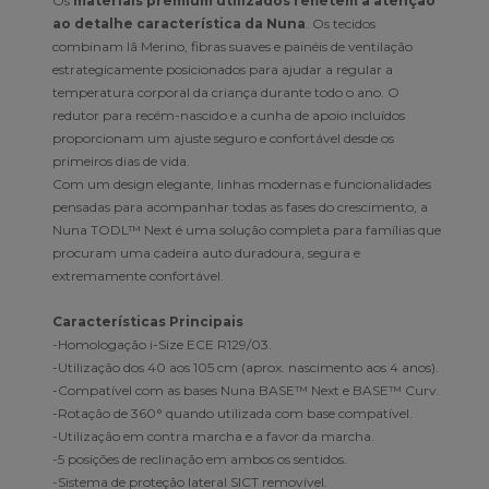
Os
materiais premium utilizados refletem a atenção
ao detalhe característica da Nuna
. Os tecidos
combinam lã Merino, fibras suaves e painéis de ventilação
estrategicamente posicionados para ajudar a regular a
temperatura corporal da criança durante todo o ano. O
redutor para recém-nascido e a cunha de apoio incluídos
proporcionam um ajuste seguro e confortável desde os
primeiros dias de vida.
Com um design elegante, linhas modernas e funcionalidades
pensadas para acompanhar todas as fases do crescimento, a
Nuna TODL™ Next é uma solução completa para famílias que
procuram uma cadeira auto duradoura, segura e
extremamente confortável.
Características Principais
-Homologação i-Size ECE R129/03.
-Utilização dos 40 aos 105 cm (aprox. nascimento aos 4 anos).
-Compatível com as bases Nuna BASE™ Next e BASE™ Curv.
-Rotação de 360° quando utilizada com base compatível.
-Utilização em contra marcha e a favor da marcha.
-5 posições de reclinação em ambos os sentidos.
-Sistema de proteção lateral SICT removível.