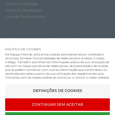
Envios e Entregas
Trocas e Devoluções
Livro de Reclamações
POLÍTICA DE COOKIES
Na Espaço Mamãs utilizamos cookies para personalizar conteúdo e
anúncios, fornecer funcionalidades de redes sociais e analisar o nosso
tráfego. Também partilhamos informações acerca da sua utilização do
site com os nossos parceiros de redes sociais, de publicidade e de análise,
que as podem combinar com outras informações que lhe forneceu ou
MÉTODOS DE ENVIO
recolhidas por estes a partir da sua utilização dos respetivos serviços.
Concorda com os nossos cookies se continuar a utilizar o nosso website.
Cadeira Auto Nuna Todl Next
DEFINIÇÕES DE COOKIES
MÉTODOS DE PAGAMENTO
369.00€
Cor
CONTINUAR SEM ACEITAR
Designed & developed by
Bsolus