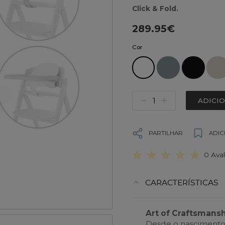
Click & Fold.
289.95€
Cor
ADICI
PARTILHAR
ADIC
0 Ava
CARACTERÍSTICAS
Art of Craftsmans
Desde o nascimento 