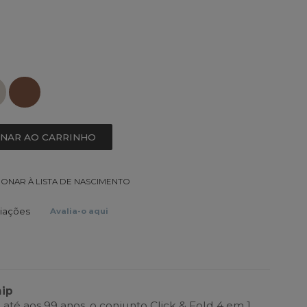
ONAR AO CARRINHO
IONAR À LISTA DE NASCIMENTO
liações
Avalia-o aqui
hip
até aos 99 anos, o conjunto Click & Fold 4 em 1