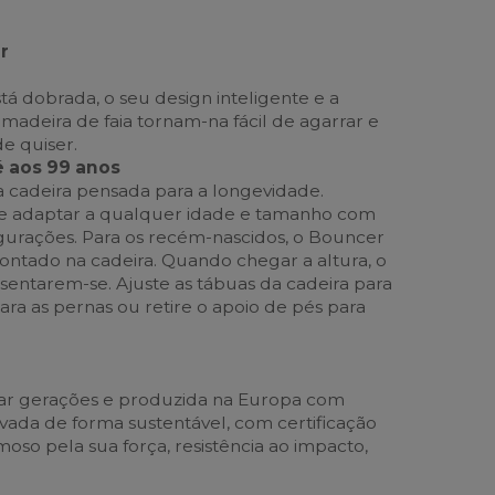
r
á dobrada, o seu design inteligente e a
madeira de faia tornam-na fácil de agarrar e
e quiser.
 aos 99 anos
a cadeira pensada para a longevidade.
se adaptar a qualquer idade e tamanho com
urações. Para os recém-nascidos, o Bouncer
ontado na cadeira. Quando chegar a altura, o
sentarem-se. Ajuste as tábuas da cadeira para
ra as pernas ou retire o apoio de pés para
ar gerações e produzida na Europa com
ivada de forma sustentável, com certificação
oso pela sua força, resistência ao impacto,