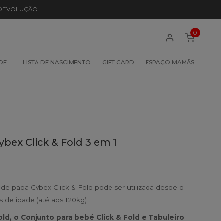
 DEVOLUÇÃO
0
 DE…
LISTA DE NASCIMENTO
GIFT CARD
ESPAÇO MAMÃS
ybex Click & Fold 3 em 1
 de papa Cybex Click & Fold pode ser utilizada desde o
 de idade (até aos 120kg)
Fold, o Conjunto para bebé Click & Fold e Tabuleiro