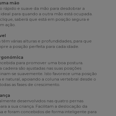
 uma mão
 rápido e suave da mão para desdobrar a
d, ideal para quando a outra mão está ocupada.
clique, saberá que está em posição segura e
em ação.
vel
 têm várias alturas e profundidades, para que
pre a posição perfeita para cada idade.
ergonómica
concebida para promover uma boa postura.
 cadeira são ajustadas nas suas posições
nclinam-se suavemente. Isto favorece uma posição
e natural, apoiando a coluna vertebral desde o
 todas as fases de crescimento.
rança
almente desenvolvidos nas quatro pernas
a a sua criança. Facilitam a deslocação da
asa e foram concebidos de forma inteligente para