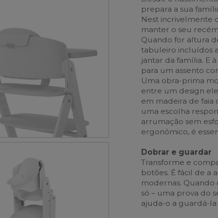
prepara a sua famíl
Nest incrivelmente c
manter o seu recém-
Quando for altura d
tabuleiro incluídos
jantar da família. E
para um assento con
Uma obra-prima mod
entre um design ele
em madeira de faia c
uma escolha respon
arrumação sem esfor
ergonómico, é essen
Dobrar e guardar
Transforme e compac
botões. É fácil de a 
modernas. Quando d
só – uma prova do se
ajuda-o a guardá-la