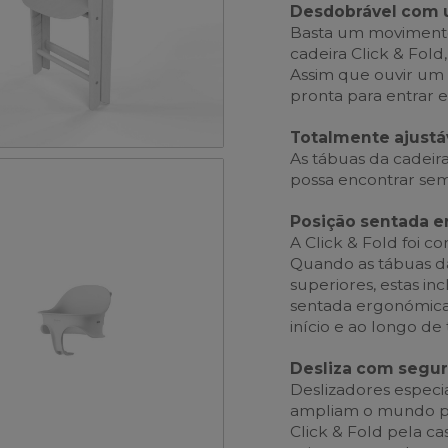
Desdobrável com
Basta um movimento
cadeira Click & Fol
Assim que ouvir um 
pronta para entrar 
Totalmente ajustá
As tábuas da cadeira
possa encontrar sem
Posição sentada 
A Click & Fold foi 
Quando as tábuas da
superiores, estas i
sentada ergonómica 
início e ao longo de
Desliza com segu
Deslizadores especi
ampliam o mundo par
Click & Fold pela c