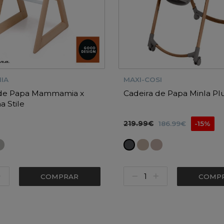
IA
MAXI-COSI
 de Papa Mammamia x
Cadeira de Papa Minla Pl
na Stile
219.99€
186.99€
-15%
COMPRAR
COMP