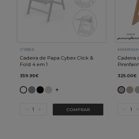
CYBEX
MAMMAM
Cadeira de Papa Cybex Click &
Cadeira
Fold 4 em 1
Pininfari
359.95€
325.00€
COMPRAR