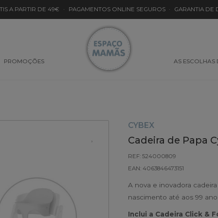
TIS A PARTIR DE 49€
·
PAGAMENTOS ONLINE SEGUROS
·
GARANTIA DE
PROMOÇÕES
AS ESCOLHAS
CYBEX
Cadeira de Papa C
REF: 524000809
EAN: 4063846473151
A nova e inovadora cadeira
nascimento até aos 99 anos
Inclui a Cadeira Click & 