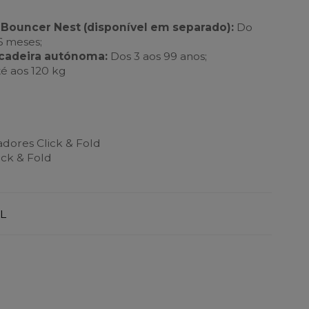
 Bouncer Nest (disponível em separado):
Do
6 meses;
 cadeira autónoma:
Dos 3 aos 99 anos;
é aos 120 kg
dores Click & Fold
ick & Fold
L