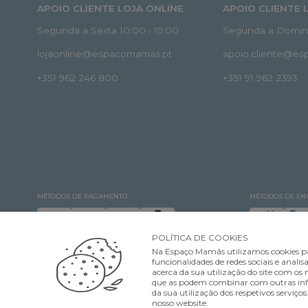
APOIO CLIENTE LOJA ONLINE
APOIO CLIENTE 
Segunda a Sexta 10:00 › 19:00
Segunda a Doming
lojaonline@espacomamas.pt
apoio.cliente@e
+351 962 246 800
+351 91 962 2393
MÉTODOS DE PAGAMENTO
MÉTODOS DE EN
POLÍTICA DE COOKIES
Na Espaço Mamãs utilizamos cookies pa
funcionalidades de redes sociais e ana
acerca da sua utilização do site com os n
que as podem combinar com outras infor
©Espaço Mamãs. Todos os direitos reservados Designed & developed by
da sua utilização dos respetivos serviço
nosso website.