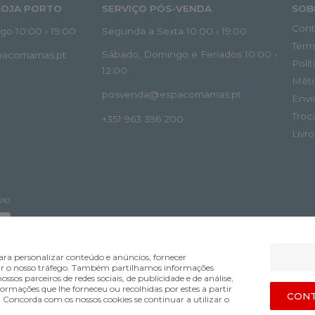
LOJA PORTO
SERVIÇO PÓS-VENDA
SOB
Cont
o 10:00 › 19:00
Segunda a Sexta 10:00 › 19:00
Term
Sábado, Domingo e Feriados 10:00 ›
spacomamas.pt
Polí
12:00
Mét
posvenda@espacomamas.pt
Envi
Troc
+351 963 396 200
Livr
VIO
ra personalizar conteúdo e anúncios, fornecer
lisar o nosso tráfego. Também partilhamos informações
ossos parceiros de redes sociais, de publicidade e de análise,
mações que lhe forneceu ou recolhidas por estes a partir
Bsolus.pt
CONT
s. Concorda com os nossos cookies se continuar a utilizar o