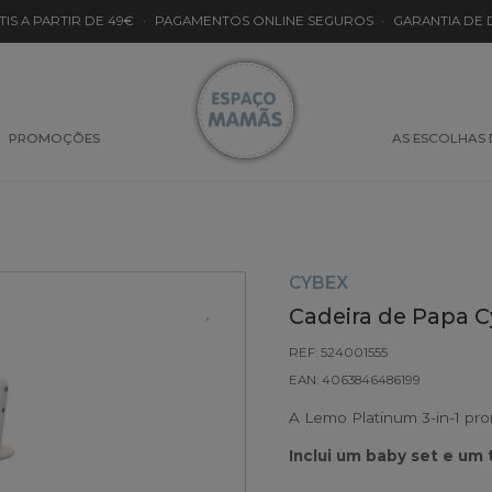
TIS A PARTIR DE 49€
·
PAGAMENTOS ONLINE SEGUROS
·
GARANTIA DE
PROMOÇÕES
AS ESCOLHAS
CYBEX
Cadeira de Papa 
REF: 524001555
EAN: 4063846486199
A Lemo Platinum 3-in-1 pro
Inclui um baby set e um 