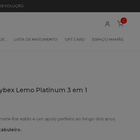
 DEVOLUÇÃO
0
 DE…
LISTA DE NASCIMENTO
GIFT CARD
ESPAÇO MAMÃS
Cybex Lemo Platinum 3 em 1
mete-lhe estilo e um apoio perfeito ao longo dos anos.
tabuleiro.