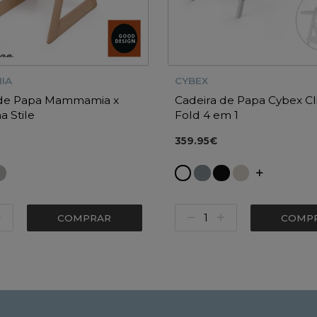
IA
CYBEX
 de Papa Mammamia x
Cadeira de Papa Cybex Cl
na Stile
Fold 4 em 1
359.95€
COMPRAR
COMP