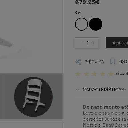
679.95€
Cor
ADICI
PARTILHAR
ADIC
0 Ava
CARACTERÍSTICAS
Do nascimento até
Leve o design de mo
gerações. A cadeira
Nest e o Baby Set pa