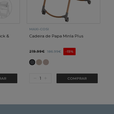
MAXI-COSI
ick &
Cadeira de Papa Minla Plus
219.99€
186.99€
-15%
RAR
COMPRAR