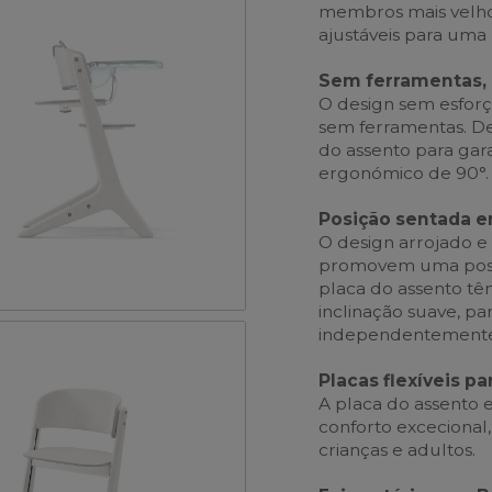
membros mais velhos
ajustáveis para uma 
Sem ferramentas,
O design sem esforç
sem ferramentas. De
do assento para gar
ergonómico de 90°.
Posição sentada 
O design arrojado e
promovem uma postur
placa do assento t
inclinação suave, p
independentemente 
Placas flexíveis pa
A placa do assento 
conforto excecional,
crianças e adultos.