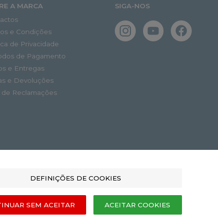
RE A MARCA
SIGA-NOS
actos
os e Condições
tica de Privacidade
odos de Pagamento
os e Entregas
as e Devoluções
o de Reclamações
DEFINIÇÕES DE COOKIES
INUAR SEM ACEITAR
ACEITAR COOKIES