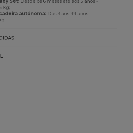
aby Set:
Desde os 6 meses até aos 3 anos -
 kg;
 cadeira autónoma:
Dos 3 aos 99 anos
kg
DIDAS
L