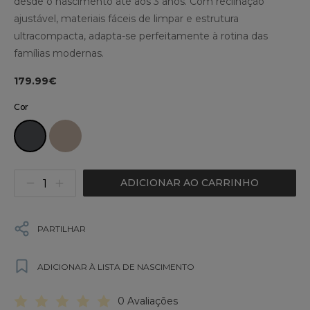
desde o nascimento até aos 3 anos. Com reclinação
ajustável, materiais fáceis de limpar e estrutura
ultracompacta, adapta-se perfeitamente à rotina das
famílias modernas.
179.99€
Cor
ADICIONAR AO CARRINHO
PARTILHAR
ADICIONAR À LISTA DE NASCIMENTO
0 Avaliações