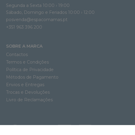
Segunda a Sexta 10:00 › 19:00
Sábado, Domingo e Feriados 10:00 › 12:00
posvenda@espacomamas.pt
+351 963 396 200
SOBRE A MARCA
Contactos
Termos e Condições
Política de Privacidade
Métodos de Pagamento
Envios e Entregas
Trocas e Devoluções
Livro de Reclamações