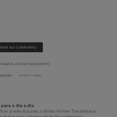
ONAR AO CARRINHO
IONAR À LISTA DE NASCIMENTO
liações
Avalia-o aqui
para o dia a dia
icar a vida dos pais, o Britax Römer Tira destaca-
ra leve e pelo sistema de fecho compacto,