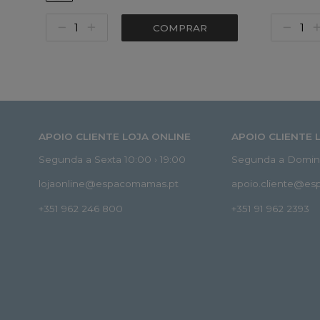
COMPRAR
APOIO CLIENTE LOJA ONLINE
APOIO CLIENTE 
Segunda a Sexta 10:00 › 19:00
Segunda a Doming
lojaonline@espacomamas.pt
apoio.cliente@e
+351 962 246 800
+351 91 962 2393