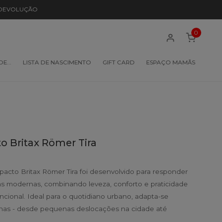
 DEVOLUÇÃO
0
 DE…
LISTA DE NASCIMENTO
GIFT CARD
ESPAÇO MAMÃS
 Britax Römer Tira
acto Britax Römer Tira foi desenvolvido para responder
as modernas, combinando leveza, conforto e praticidade
ional. Ideal para o quotidiano urbano, adapta-se
tinas - desde pequenas deslocações na cidade até