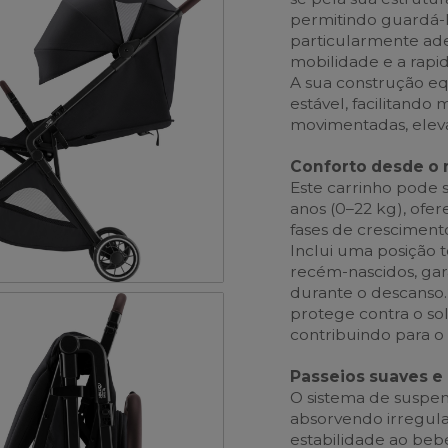
permitindo guardá-l
particularmente ad
mobilidade e a rapi
A sua construção e
estável, facilitand
movimentadas, eleva
Conforto desde o
Este carrinho pode 
anos (0–22 kg), ofer
fases de crescimento
Inclui uma posição to
recém-nascidos, ga
durante o descanso.
protege contra o so
contribuindo para o
Passeios suaves e 
O sistema de suspen
absorvendo irregul
estabilidade ao beb