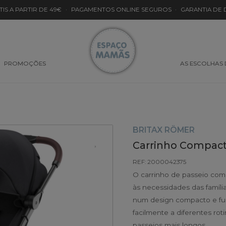
TIS A PARTIR DE 49€
·
PAGAMENTOS ONLINE SEGUROS
·
GARANTIA DE
PROMOÇÕES
AS ESCOLHAS
BRITAX RÖMER
Carrinho Compacto
REF: 2000042375
O carrinho de passeio comp
às necessidades das famíli
num design compacto e func
facilmente a diferentes ro
passeios mais longos.