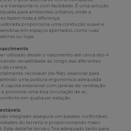
o e transportá-lo com facilidade. É uma solução
equada para ambientes urbanos, onde a
dez fazem toda a diferença.
quilibrada proporciona uma condução suave e
o manobras em espaços apertados, como ruas
dores ou lojas.
 nascimento
ser utilizado desde o nascimento até cerca dos 4
ecendo versatilidade ao longo das diferentes
 da criança.
talmente reclinável (lie-flat), essencial para
rantindo uma postura ergonómica adequada
 A capota extensível com janelas de ventilação
l e promove uma boa circulação de ar,
 conforto em qualquer estação.
estáveis
são integrado assegura um passeio confortável,
aridades do terreno e proporcionando maior
é. Este detalhe torna o Tira adequado tanto para