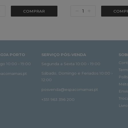
COMPRAR
COMP
LOJA PORTO
SERVIÇO PÓS-VENDA
SOB
Cont
o 10:00 › 19:00
Segunda a Sexta 10:00 › 19:00
Term
Sábado, Domingo e Feriados 10:00 ›
spacomamas.pt
Polí
12:00
Mét
posvenda@espacomamas.pt
Envi
Troc
+351 963 396 200
Livr