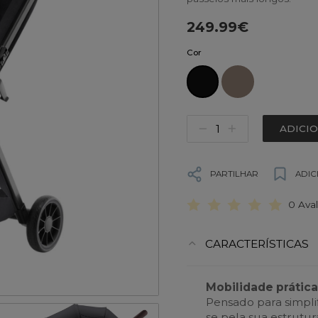
249.99€
Cor
ADICI
PARTILHAR
ADIC
0 Ava
CARACTERÍSTICAS
Mobilidade prática 
Pensado para simplif
se pela sua estrutu