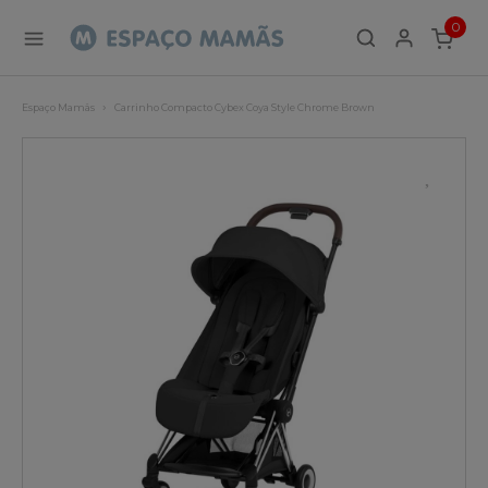
0
ITEMS
Espaço Mamãs
Carrinho Compacto Cybex Coya Style Chrome Brown