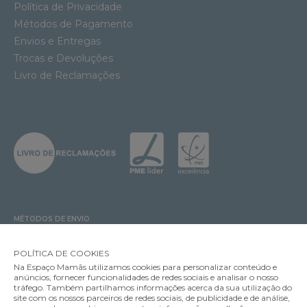
Política de Privacidade
Métodos de Pagamento
Envios e Entregas
Trocas e Devoluções
Livro de Reclamações
MÉTODOS DE ENVIO
POLÍTICA DE COOKIES
Na Espaço Mamãs utilizamos cookies para personalizar conteúdo e
MÉTODOS DE PAGAMENTO
anúncios, fornecer funcionalidades de redes sociais e analisar o nosso
tráfego. Também partilhamos informações acerca da sua utilização do
site com os nossos parceiros de redes sociais, de publicidade e de análise,