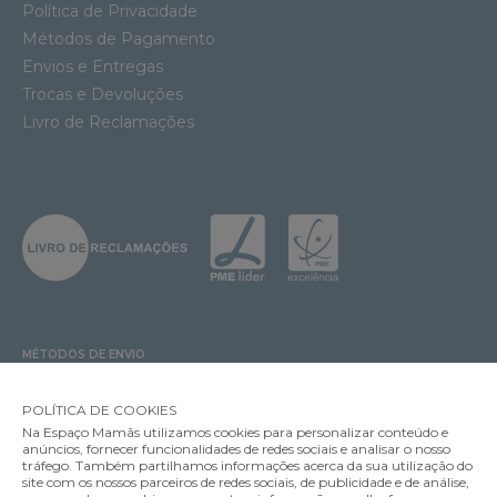
Política de Privacidade
Métodos de Pagamento
Envios e Entregas
Trocas e Devoluções
Livro de Reclamações
MÉTODOS DE ENVIO
POLÍTICA DE COOKIES
Na Espaço Mamãs utilizamos cookies para personalizar conteúdo e
MÉTODOS DE PAGAMENTO
anúncios, fornecer funcionalidades de redes sociais e analisar o nosso
tráfego. Também partilhamos informações acerca da sua utilização do
site com os nossos parceiros de redes sociais, de publicidade e de análise,