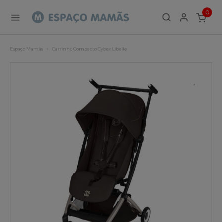
0
ITEMS
Espaço Mamãs
Carrinho Compacto Cybex Libelle