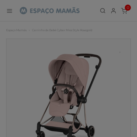
0
ITEMS
Espaço Mamãs
Carrinho de Bebé Cybex Mios Style Rosegold