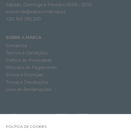
Sábado, Domingo e Feriados 10:00 › 12:00
posvenda@espacomamas.pt
+351 963 396 200
SOBRE A MARCA
Contactos
Termos e Condições
Política de Privacidade
Métodos de Pagamento
Envios e Entregas
Trocas e Devoluções
Livro de Reclamações
POLÍTICA DE COOKIES