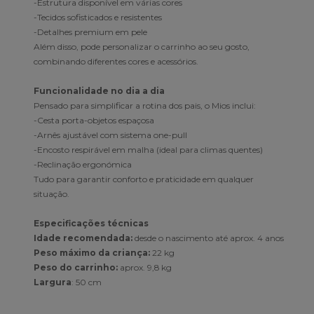
-Estrutura disponível em várias cores
-Tecidos sofisticados e resistentes
-Detalhes premium em pele
Além disso, pode personalizar o carrinho ao seu gosto,
combinando diferentes cores e acessórios.
Funcionalidade no dia a dia
Pensado para simplificar a rotina dos pais, o Mios inclui:
-Cesta porta-objetos espaçosa
-Arnês ajustável com sistema one-pull
-Encosto respirável em malha (ideal para climas quentes)
-Reclinação ergonómica
Tudo para garantir conforto e praticidade em qualquer
situação.
Especificações técnicas
Idade recomendada:
desde o nascimento até aprox. 4 anos
Peso máximo da criança:
22 kg
Peso do carrinho:
aprox. 9,8 kg
Largura
: 50 cm