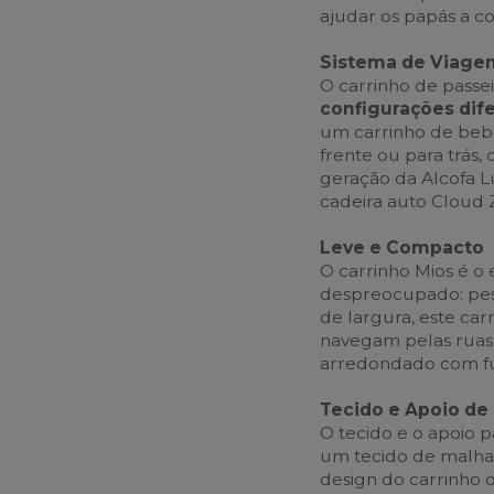
ajudar os papás a c
Sistema de Viage
O carrinho de passe
configurações dif
um carrinho de bebé
frente ou para trás,
geração da Alcofa L
cadeira auto Cloud 
Leve e Compacto
O carrinho Mios é o
despreocupado: pe
de largura, este car
navegam pelas ruas
arredondado com fun
Tecido e Apoio de 
O tecido e o apoio 
um tecido de malha
design do carrinho 