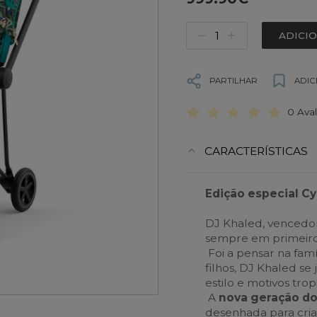
ADICI
PARTILHAR
ADIC
0 Ava
CARACTERÍSTICAS
Edição especial C
DJ Khaled, vencedor
sempre em primeiro
Foi a pensar na fam
filhos, DJ Khaled se
estilo e motivos tropi
A
nova geração do
desenhada para criar