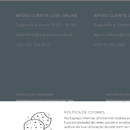
APOIO CLIENTE LOJA ONLINE
APOIO CLIENTE 
Segunda a Sexta 10:00 › 19:00
Segunda a Doming
lojaonline@espacomamas.pt
apoio.cliente@e
+351 962 246 800
+351 91 962 2393
MÉTODOS DE PAGAMENTO
MÉTODOS DE EN
POLÍTICA DE COOKIES
Na Espaço Mamãs utilizamos cookies pa
funcionalidades de redes sociais e ana
acerca da sua utilização do site com os n