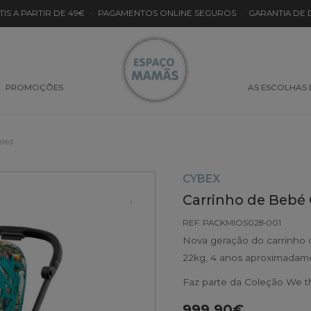
TIS A PARTIR DE 49€
·
PAGAMENTOS ONLINE SEGUROS
·
GARANTIA DE
PROMOÇÕES
AS ESCOLHAS
aled
CYBEX
Carrinho de Bebé 
REF: PACKMIOS028-001
Nova geração do carrinho 
22kg, 4 anos aproximadam
Faz parte da Coleção We t
999.90€