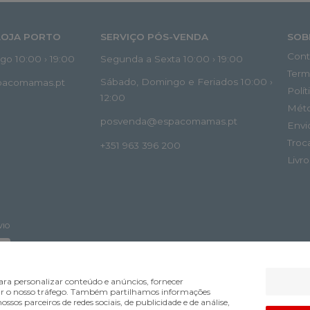
LOJA PORTO
SERVIÇO PÓS-VENDA
SOB
Cont
o 10:00 › 19:00
Segunda a Sexta 10:00 › 19:00
Term
Sábado, Domingo e Feriados 10:00 ›
spacomamas.pt
Polí
12:00
Mét
posvenda@espacomamas.pt
Envi
Troc
+351 963 396 200
Livr
VIO
ra personalizar conteúdo e anúncios, fornecer
lisar o nosso tráfego. Também partilhamos informações
ossos parceiros de redes sociais, de publicidade e de análise,