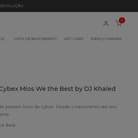
 DEVOLUÇÃO
0
 DE…
LISTA DE NASCIMENTO
GIFT CARD
ESPAÇO MAMÃS
Cybex Mios We the Best by DJ Khaled
de passeio Mios da Cybex. Desde o nascimento até aos
ente.
he Best.