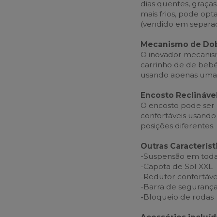
dias quentes, graças
mais frios, pode op
(vendido em separa
Mecanismo de Do
O inovador mecani
carrinho de de beb
usando apenas uma
Encosto Reclináve
O encosto pode ser 
confortáveis usando
posições diferentes.
Outras Característ
-Suspensão em toda
-Capota de Sol XXL
-Redutor confortáve
-Barra de seguranç
-Bloqueio de rodas