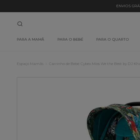
ENVIOS GRÁ
PARA A MAMÃ
PARA O BEBÉ
PARA O QUARTO
Espaço Mamãs
Carrinho de Bebé Cybex Mios We the Best by DJ Kh