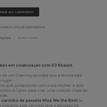
ONAR AO CARRINHO
IONAR À LISTA DE NASCIMENTO
liações
Avalia-o aqui
ybex em colaboração com DJ Khaled.
 de um Grammy, acredita que a família está
 lugar.
ília que, juntamente com a sua mulher e dois
 juntou à Cybex para criar uma coleção cheia de
cais.
 carrinho de passeio Mios We the Best
foi
 impacto; este carrinho leve e delgado irá