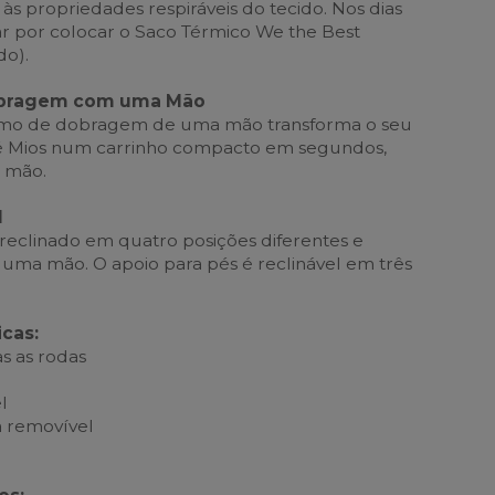
 às propriedades respiráveis do tecido. Nos dias
tar por colocar o Saco Térmico We the Best
do).
bragem com uma Mão
smo de dobragem de uma mão transforma o seu
é Mios num carrinho compacto em segundos,
 mão.
l
reclinado em quatro posições diferentes e
 uma mão. O apoio para pés é reclinável em três
icas:
s as rodas
l
a removível