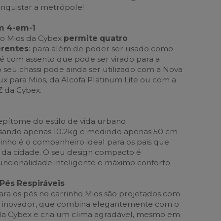
onquistar a metrópole!
m 4-em-1
io Mios da Cybex
permite quatro
erentes
: para além de poder ser usado como
 com assento que pode ser virado para a
 o seu chassi pode ainda ser utilizado com a Nova
ux para Mios, da Alcofa Platinum Lite ou com a
Z da Cybex.
 epítome do estilo de vida urbano
sando apenas 10.2kg e medindo apenas 50 cm
rinho é o companheiro ideal para os pais que
 da cidade. O seu design compacto é
cionalidade inteligente e máximo conforto.
Pés Respiráveis
para os pés no carrinho Mios são projetados com
 inovador, que combina elegantemente com o
da Cybex e cria um clima agradável, mesmo em