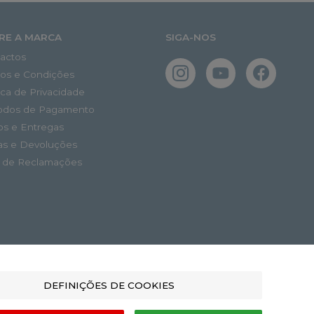
RE A MARCA
SIGA-NOS
actos
os e Condições
tica de Privacidade
odos de Pagamento
os e Entregas
as e Devoluções
o de Reclamações
DEFINIÇÕES DE COOKIES