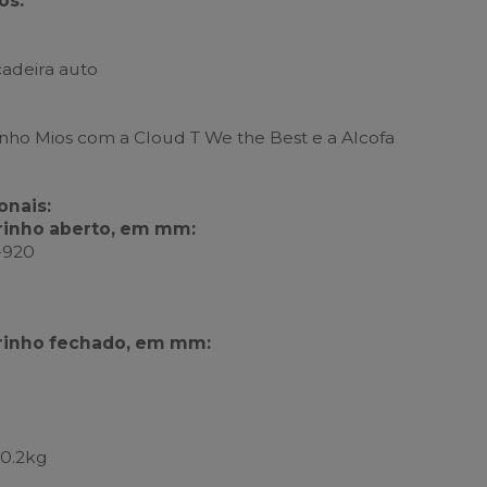
os:
adeira auto
nho Mios com a Cloud T We the Best e a Alcofa
onais:
rinho aberto, em mm:
-920
rinho fechado, em mm:
0.2kg