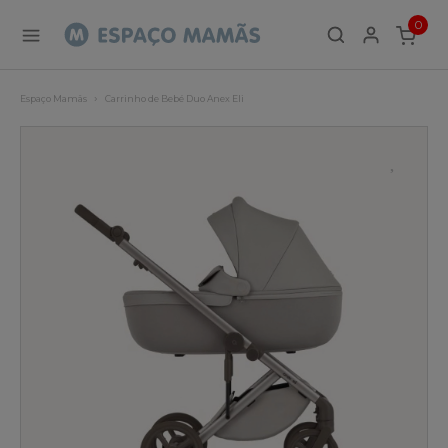
0
ITEMS
Espaço Mamãs
Carrinho de Bebé Duo Anex Eli