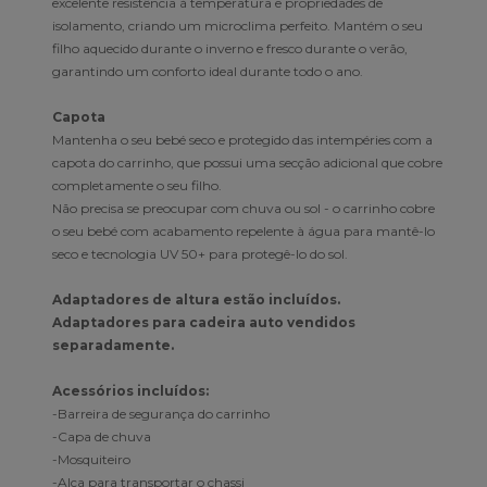
excelente resistência à temperatura e propriedades de
isolamento, criando um microclima perfeito. Mantém o seu
filho aquecido durante o inverno e fresco durante o verão,
garantindo um conforto ideal durante todo o ano.
Capota
Mantenha o seu bebé seco e protegido das intempéries com a
capota do carrinho, que possui uma secção adicional que cobre
completamente o seu filho.
Não precisa se preocupar com chuva ou sol - o carrinho cobre
o seu bebé com acabamento repelente à água para mantê-lo
seco e tecnologia UV 50+ para protegê-lo do sol.
Adaptadores de altura estão incluídos.
Adaptadores para cadeira auto vendidos
separadamente.
Acessórios incluídos:
-Barreira de segurança do carrinho
-Capa de chuva
-Mosquiteiro
-Alça para transportar o chassi