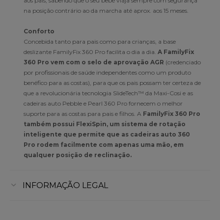
aos pais, sabendo que o seu bebé viaja sempre com segurança
na posição contrário ao da marcha até aprox. aos 15 meses.
Conforto
Concebida tanto para pais como para crianças, a base
deslizante FamilyFix 360 Pro facilita o dia a dia.
A FamilyFix
360 Pro vem com o selo de aprovação AGR
(credenciado
por profissionais de saúde independentes como um produto
benéfico para as costas), para que os pais possam ter certeza de
que a revolucionária tecnologia SlideTech™ da Maxi-Cosi e as
cadeiras auto Pebble e Pearl 360 Pro fornecem o melhor
suporte para as costas para pais e filhos. A
FamilyFix 360 Pro
também possui FlexiSpin, um sistema de rotação
inteligente que permite que as cadeiras auto 360
Pro rodem facilmente com apenas uma mão, em
qualquer posição de reclinação.
INFORMAÇÃO LEGAL