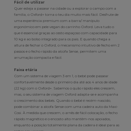
Fácil de utilizar
Quer esteja a passear na cidade ou a explorar o campo com a
família, o Oxford+ torna o teu dia muito mais fácil. Desfrute de
uma experiência premium com a barra/ manípulo
ergonómico em pele vegan do carrinho Oxford. Leva tudo o
que é essencial graças ao cesto espaçoso com capacidade para
10 kg e ao bolso integrado para os pais. E quando chega a
altura de fechar o Oxford, o mecanismo intuitivo de fecho em 2
passos e o fecho rápido da alcofa Sense, permitem uma
arrumação compacta e fácil.
Faixa etária
Com um sistema de viagem 3 em 1, o bebé pode passear
confortavelmente desde o primeiro dia até aos 4 anos de idade
(22 kg) com o Oxford+. Sabemos o quão rápido eles crescem,
mas, o seu sistema de viagem Oxford adapta-se e acompanha
o crescimento dos bebés. Quando o bebé é recém-nascido,
pode combinar a alcofa Sense com uma cadeira auto da Maxi-
Cosi. À medida que crescem, o arnês de fácil colocação, o fecho
rápido magnético e o encosto alto mantêm-nos apoiados,
enquanto a posição totalmente plana da cadeira é ideal para as