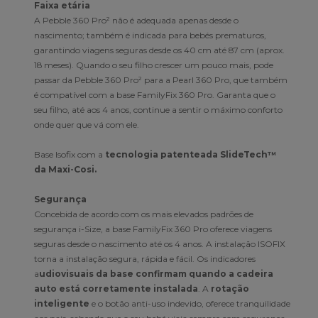
Faixa etária
A Pebble 360 Pro² não é adequada apenas desde o
nascimento; também é indicada para bebés prematuros,
garantindo viagens seguras desde os 40 cm até 87 cm (aprox.
18 meses). Quando o seu filho crescer um pouco mais, pode
passar da Pebble 360 Pro² para a Pearl 360 Pro, que também
é compatível com a base FamilyFix 360 Pro. Garanta que o
seu filho, até aos 4 anos, continue a sentir o máximo conforto
onde quer que vá com ele.
Base Isofix com a
tecnologia patenteada SlideTech™
da Maxi-Cosi.
Segurança
Concebida de acordo com os mais elevados padrões de
segurança i-Size, a base FamilyFix 360 Pro oferece viagens
seguras desde o nascimento até os 4 anos. A instalação ISOFIX
torna a instalação segura, rápida e fácil. Os indicadores
a
udiovisuais da base confirmam quando a cadeira
auto está corretamente instalada
. A
rotação
inteligente
e o botão anti-uso indevido, oferece tranquilidade