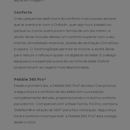
sestas em viagem.
Conforto
O seu pequenote desfrutará do conforto mais luxuoso sempre
que se aventurar com o Oxford+, quer seja num passeio no
parque ou numa aventura em família de um dia inteiro. A
alcofa Sense incluída oferece um conforto superior com o seu
colchão almofadado reversível, janelas de ventilação ClimaFlow
e capota. O SoothingSlope permite-te inclinar a alcofa Sense
para reduzir o refluxo e ajudar na digestão do bebé. E o design
espaçoso e a suspensão suave do carrinho de bebé Oxford
proporcionam as viagens mais descontraídas.
Pebble 360 Pro²
Desde o primeiro dia, a Pebble 360 Pro² da Maxi-Cosi prioriza
a segurança e o conforto do seu bebé com sua posição
completamente deitada, proporcionando o máximo conforto
para dormir. Compatível com a Base Family Fix Pro, combina
SlideTech® e rotação de 360° para fácil instalação. Segurança
total e conforto incomparável, a Pebble 360 Pro² está consigo
desde o início.