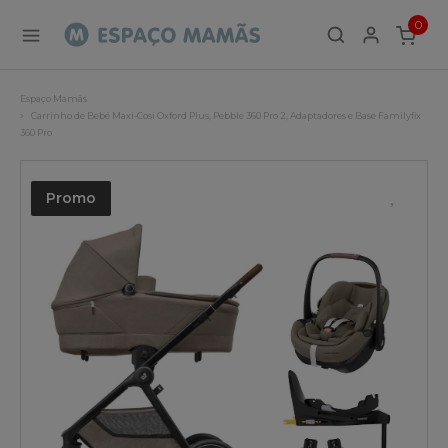
0
ITEMS
Espaço Mamãs
Carrinho de Bebé Maxi-Cosi Oxford Plus, Pebble 360 Pro 2, Adaptadores e Base Familyfix
360 Pro
Promo