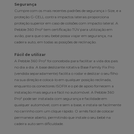
Segurança
Cumpre com os mais recentes padrões de segurança i-Size, e a
proteção G-CELL contra impactos laterais proporciona
proteção superior em caso de colisões com impacto lateral. A
Pebble 360 Pro² tem certificação TÜV para utilização em
avião, para que o seu bebé possa viajar em segurança, na
cadeira auto, em todas as posições de reclinação.
Fácil de utilizar
A Pebble 360 Pro² foi concebida para facilitar a vida dos pais
no dia a dia. A base deslizante rotativa Base Family Fix Pro
(vendida separadamente) facilita o rodar e deslizar o seu filho
na sua direção e colocá-lo em qualquer posição reclinada,
enquanto os conectores ISOFIX e o pé de apoio fornecem a
instalação mais segura e fácil no automóvel. A Pebble 360
Pro² pode ser instalada com segurança e facilidade em
qualquer automóvel, com e sem a base, e instala-se facilmente
no carrinho com um clique rápido. O arnês fácil de colocar
permanece aberto, permitindo que instale o seu bebé na
cadeira auto sem dificuldade.