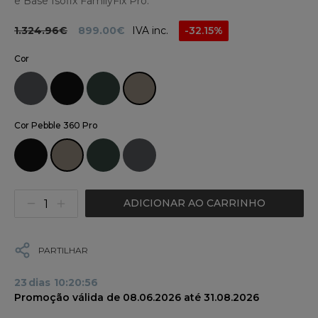
e Base Isofix FamilyFix Pro.
1.324.96€
899.00€
IVA inc.
-32.15%
Cor
Cor Pebble 360 Pro
ADICIONAR AO CARRINHO
PARTILHAR
23
dias
10
:
20
:
55
Promoção válida de 08.06.2026 até 31.08.2026