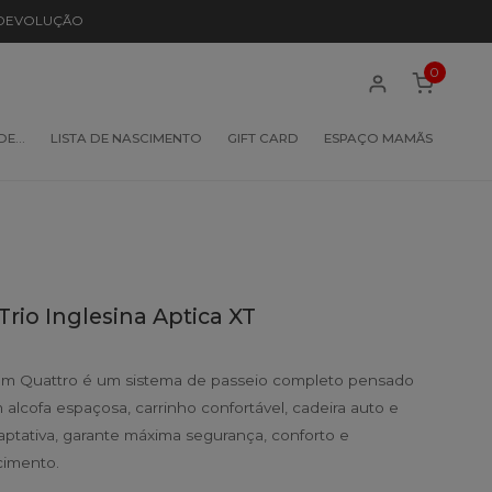
 DEVOLUÇÃO
0
 DE…
LISTA DE NASCIMENTO
GIFT CARD
ESPAÇO MAMÃS
rio Inglesina Aptica XT
tem Quattro é um sistema de passeio completo pensado
alcofa espaçosa, carrinho confortável, cadeira auto e
ptativa, garante máxima segurança, conforto e
imento.