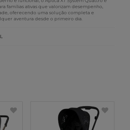
rno e funcional, o Aptica XT System Quattro é
ara famílias ativas que valorizam desempenho,
idade, oferecendo uma solução completa e
quer aventura desde o primeiro dia.
L