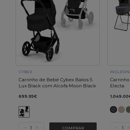
CYBEX
INGLESIN
Carrinho de Bebé Cybex Balios S
Carrinho
Lux Black com Alcofa Moon Black
Electa
699.95€
1.049.00
COMPRAR