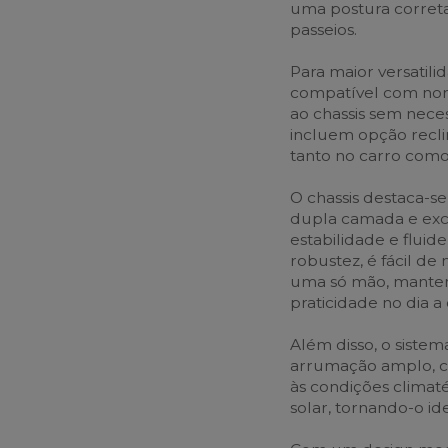
uma postura correta
passeios.
Para maior versatili
compatível com norm
ao chassis sem nece
incluem opção recli
tanto no carro com
O chassis destaca-s
dupla camada e exc
estabilidade e flui
robustez, é fácil d
uma só mão, mante
praticidade no dia a 
Além disso, o sistem
arrumação amplo, co
às condições climat
solar, tornando-o id