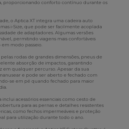
, proporcionando conforto contínuo durante os
dade, o Aptica XT integra uma cadeira auto
as i-Size, que pode ser facilmente acoplada
ssidade de adaptadores. Algumas versões
nável, permitindo viagens mais confortáveis
o em modo passeio.
e pelas rodas de grandes dimensões, pneus de
elente absorção de impactos, garantindo
dez em qualquer percurso. Apesar da sua
e manusear e pode ser aberto e fechado com
ndo-se em pé quando fechado para maior
dia.
a inclui acessórios essenciais como cesto de
bertura para as pernas e detalhes resistentes
éricas, como fechos impermeáveis e proteção
eal para utilização durante todo o ano.