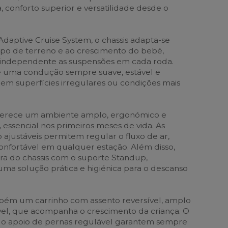
 conforto superior e versatilidade desde o
Adaptive Cruise System, o chassis adapta-se
po de terreno e ao crescimento do bebé,
 independente as suspensões em cada roda.
e uma condução sempre suave, estável e
em superfícies irregulares ou condições mais
ferece um ambiente amplo, ergonómico e
 essencial nos primeiros meses de vida. As
o ajustáveis permitem regular o fluxo de ar,
nfortável em qualquer estação. Além disso,
ora do chassis com o suporte Standup,
ma solução prática e higiénica para o descanso
mbém um carrinho com assento reversível, amplo
vel, que acompanha o crescimento da criança. O
e o apoio de pernas regulável garantem sempre