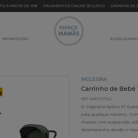
TIS A PARTIR DE 49€
·
PAGAMENTOS ONLINE SEGUROS
·
GARANTIA DE
PROMOÇÕES
AS ESCOLHAS
INGLESINA
Carrinho de Bebé T
REF: KA72T0TGG
O Inglesina Aptica XT Sys
para qualquer terreno. Com 
chassis com suspensão ada
desempenho desde o nasc