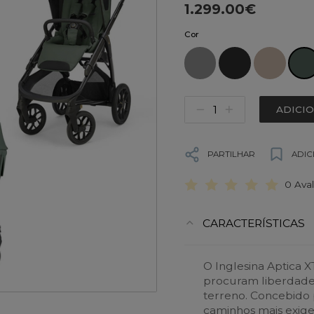
1.299.00€
Cor
ADICI
PARTILHAR
ADIC
0 Ava
CARACTERÍSTICAS
O Inglesina Aptica X
procuram liberdade
terreno. Concebido 
caminhos mais exige