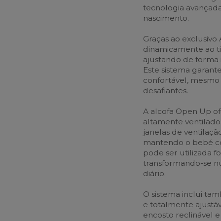
tecnologia avançada,
nascimento.
Graças ao exclusivo 
dinamicamente ao ti
ajustando de forma
Este sistema garant
confortável, mesmo 
desafiantes.
A alcofa Open Up o
altamente ventilado,
janelas de ventilaçã
mantendo o bebé co
pode ser utilizada f
transformando-se nu
diário.
O sistema inclui ta
e totalmente ajustá
encosto reclinável 