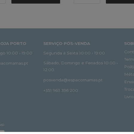
LOJA PORTO
SERVIÇO PÓS-VENDA
SOB
Cont
o 10:00 › 19:00
Segunda a Sexta 10:00 › 19:00
Term
Sábado, Domingo e Feriados 10:00 ›
spacomamas.pt
Polí
12:00
Mét
posvenda@espacomamas.pt
Envi
Troc
+351 963 396 200
Livr
VIO