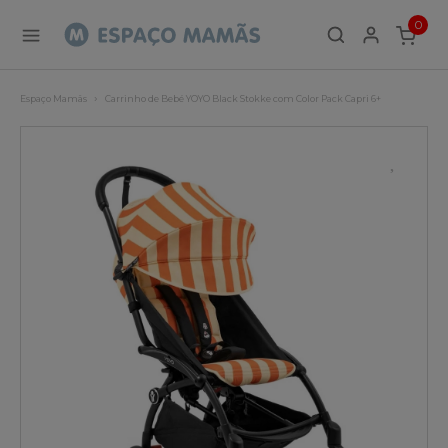
0
ITEMS
Espaço Mamãs
Carrinho de Bebé YOYO Black Stokke com Color Pack Capri 6+