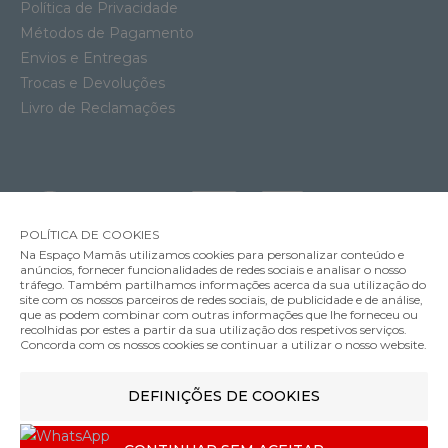
Política de Privacidade
Métodos de Pagamento
Envios e Entregas
Trocas e Devoluções
Livro de Reclamações
POLÍTICA DE COOKIES
Na Espaço Mamãs utilizamos cookies para personalizar conteúdo e
anúncios, fornecer funcionalidades de redes sociais e analisar o nosso
tráfego. Também partilhamos informações acerca da sua utilização do
site com os nossos parceiros de redes sociais, de publicidade e de análise,
que as podem combinar com outras informações que lhe forneceu ou
MÉTODOS DE ENVIO
recolhidas por estes a partir da sua utilização dos respetivos serviços.
Concorda com os nossos cookies se continuar a utilizar o nosso website.
DEFINIÇÕES DE COOKIES
MÉTODOS DE PAGAMENTO
Carrinho de Bebé YOYO Black Stokke com Color Pack Capri 6+