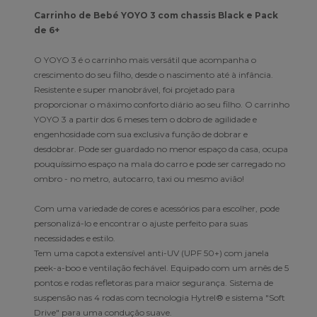
Carrinho de Bebé YOYO 3 com chassis Black e Pack
de 6+
O YOYO 3 é o carrinho mais versátil que acompanha o
crescimento do seu filho, desde o nascimento até à infância.
Resistente e super manobrável, foi projetado para
proporcionar o máximo conforto diário ao seu filho. O carrinho
YOYO 3 a partir dos 6 meses tem o dobro de agilidade e
engenhosidade com sua exclusiva função de dobrar e
desdobrar. Pode ser guardado no menor espaço da casa, ocupa
pouquíssimo espaço na mala do carro e pode ser carregado no
ombro - no metro, autocarro, taxi ou mesmo avião!
Com uma variedade de cores e acessórios para escolher, pode
personalizá-lo e encontrar o ajuste perfeito para suas
necessidades e estilo.
Tem uma capota extensível anti-UV (UPF 50+) com janela
peek-a-boo e ventilação fechável. Equipado com um arnês de 5
pontos e rodas refletoras para maior segurança. Sistema de
suspensão nas 4 rodas com tecnologia Hytrel® e sistema "Soft
Drive" para uma condução suave.