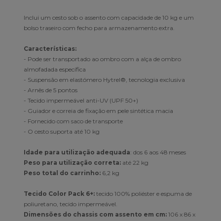
Inclui um cesto sob o assento com capacidade de 10 kg e um
bolso traseiro com fecho para armazenamento extra.
Características:
- Pode ser transportado ao ombro com a alça de ombro
almofadada específica
- Suspensão em elastómero Hytrel®, tecnologia exclusiva
- Arnês de 5 pontos
- Tecido impermeável anti-UV (UPF 50+)
- Guiador e correia de fixação em pele sintética macia
- Fornecido com saco de transporte
- O cesto suporta até 10 kg
Idade para utilização adequada
: dos 6 aos 48 meses
Peso para utilização correta:
até 22 kg
Peso total do carrinho:
6,2 kg
Tecido Color Pack 6+:
tecido 100% poliéster e espuma de
poliuretano, tecido impermeável.
Dimensões do chassis com assento em cm:
106 x 86 x