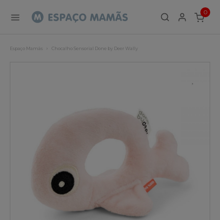
0
ITEMS
Espaço Mamãs
Chocalho Sensorial Done by Deer Wally