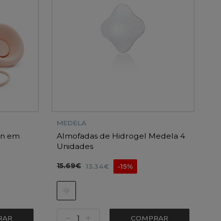
MEDELA
in em
Almofadas de Hidrogel Medela 4
Unidades
15.69€
13.34€
-15%
RAR
COMPRAR