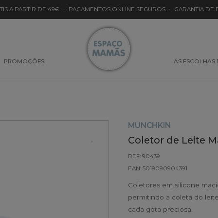
TIS A PARTIR DE 49€
·
PAGAMENTOS ONLINE SEGUROS
·
GARANTIA DE
PROMOÇÕES
AS ESCOLHAS
MUNCHKIN
Coletor de Leite 
REF: 90439
EAN: 5019090904391
Coletores em silicone macio
permitindo a coleta do lei
cada gota preciosa.