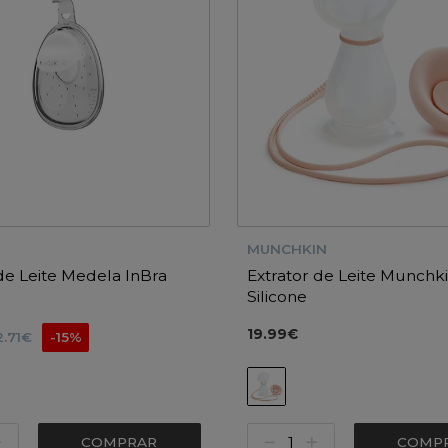
MUNCHKIN
de Leite Medela InBra
Extrator de Leite Munchk
Silicone
19.99€
2.71€
-15%
COMPRAR
COMP