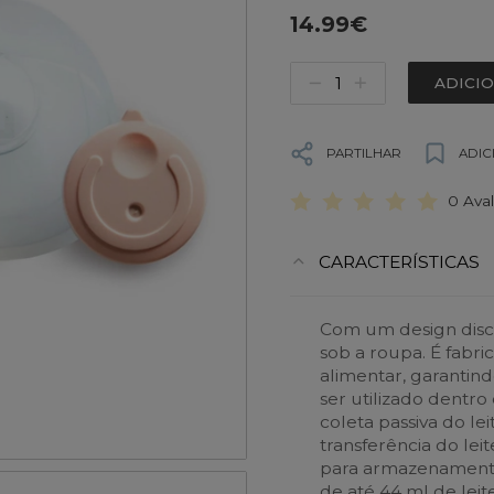
14.99€
ADICI
PARTILHAR
ADIC
0 Ava
CARACTERÍSTICAS
Com um design discr
sob a roupa. É fabr
alimentar, garantin
ser utilizado dentr
coleta passiva do lei
transferência do le
para armazenamento 
de até 44 ml de lei