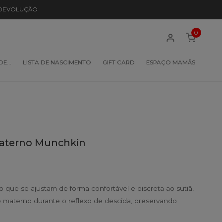
 DEVOLUÇÃO
0
 DE…
LISTA DE NASCIMENTO
GIFT CARD
ESPAÇO MAMÃS
Materno Munchkin
 que se ajustam de forma confortável e discreta ao sutiã,
te materno durante o reflexo de descida, preservando