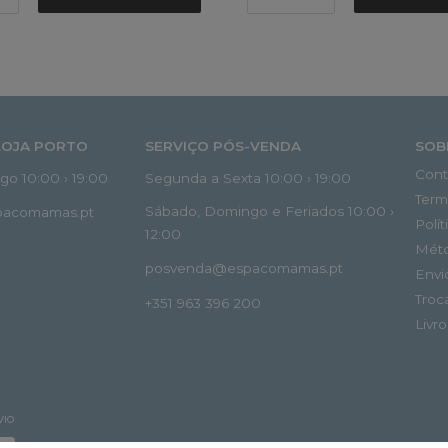
LOJA PORTO
SERVIÇO PÓS-VENDA
SOB
Cont
o 10:00 › 19:00
Segunda a Sexta 10:00 › 19:00
Term
Sábado, Domingo e Feriados 10:00 ›
spacomamas.pt
Polí
12:00
Mét
posvenda@espacomamas.pt
Envi
Troc
+351 963 396 200
Livr
VIO