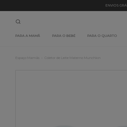
ENVIOS GRÁ
PARA A MAMÃ
PARA O BEBÉ
PARA O QUARTO
Espaço Mamãs
Coletor de Leite Materno Munchkin