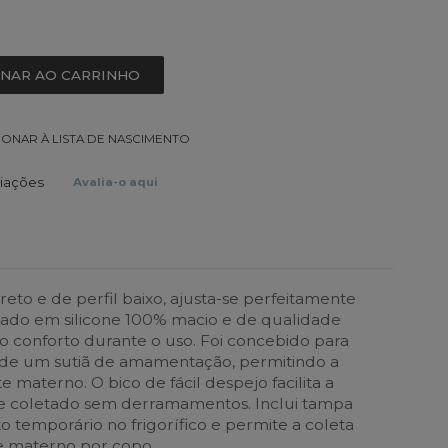
ONAR AO CARRINHO
IONAR À LISTA DE NASCIMENTO
liações
Avalia-o aqui
eto e de perfil baixo, ajusta-se perfeitamente
icado em silicone 100% macio e de qualidade
do conforto durante o uso. Foi concebido para
o de um sutiã de amamentação, permitindo a
te materno. O bico de fácil despejo facilita a
ite coletado sem derramamentos. Inclui tampa
temporário no frigorífico e permite a coleta
te materno por copo.