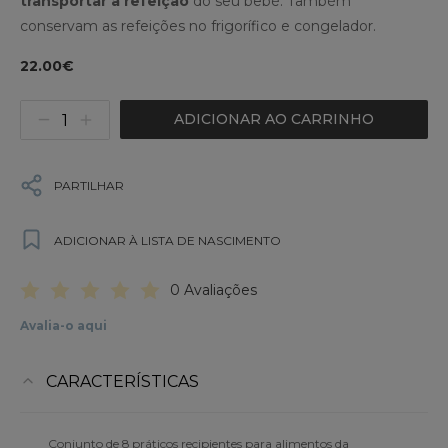
transportar a refeição
do seu bebé. Também
conservam as refeições no frigorífico e congelador.
22.00€
ADICIONAR AO CARRINHO
PARTILHAR
ADICIONAR À LISTA DE NASCIMENTO
0 Avaliações
Avalia-o aqui
CARACTERÍSTICAS
Conjunto de 8 práticos recipientes para alimentos da