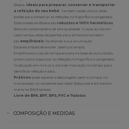
Béaba,
ideais para preparar, conservar e transportar
a refeição do seu bebé
. Também pode utilizar estes
boiões para conservar as refeições no frigorífico e congelador.
Estes boiões da Béaba são
robustos e 100% herméticos
,
feitos em polipropileno de alta qualidade. Graças ao clip em
cada tampa, estes recipientes para alimentos também
são
empilháveis
, facilitando a sua arrumação.
Estáveis e fáceis de encher: abertura ampla;
Empilháveis:o clip da tampa encaixa na base de outro boião,
prático para organizar as refeições no frigorífico e congelador;
Graduação em ml e oz e zona de marcação na tampa para
identificar refeição e data;
Práticos:
pode aquecer e descongelar (sem a tampa) no
microondas, no recipiente dos robot Babycook e em banho-
maria no Bib'Expresso
Livre de BPA, BPF, BPS, PVC e ftalatos
COMPOSIÇÃO E MEDIDAS