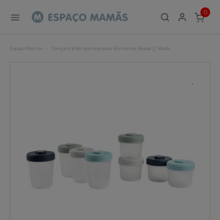
0
ITEMS
Espaço Mamãs
Conjunt 8 Recipientes para Alimentos Béaba 2ª Idade