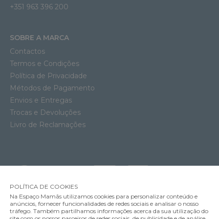
+351 963 396 200
SOBRE A MARCA
Contactos
Termos e Condições
Política de Privacidade
Métodos de Pagamento
Envios e Entregas
Trocas e Devoluções
Livro de Reclamações
POLÍTICA DE COOKIES
Na Espaço Mamãs utilizamos cookies para personalizar conteúdo e
anúncios, fornecer funcionalidades de redes sociais e analisar o nosso
tráfego. Também partilhamos informações acerca da sua utilização do
site com os nossos parceiros de redes sociais, de publicidade e de análise,