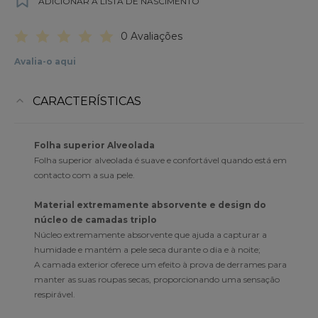
ADICIONAR À LISTA DE NASCIMENTO
0 Avaliações
Avalia-o aqui
CARACTERÍSTICAS
Folha superior Alveolada
Folha superior alveolada é suave e confortável quando está em
contacto com a sua pele.
Material extremamente absorvente e design do
núcleo de camadas triplo
Núcleo extremamente absorvente que ajuda a capturar a
humidade e mantém a pele seca durante o dia e à noite;
A camada exterior oferece um efeito à prova de derrames para
manter as suas roupas secas, proporcionando uma sensação
respirável.