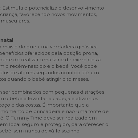
: Estimula e potencializa o desenvolvimento
a criança, favorecendo novos movimentos,
s musculares.
natal
mais é do que uma verdadeira ginástica
benefícios oferecidos pela posição prona,
idade de realizar uma série de exercícios a
om o recém-nascido e o bebé. Você pode
los de alguns segundos no início até um
s quando o bebé atingir oito meses.
m ser combinados com pequenas distrações
am o bebé a levantar a cabeça e ativam os
ço e das costas. É importante que a
m momento de brincadeira e não uma fonte de
bé. O Tummy Time deve ser realizado em
 em local seguro e protegido, para oferecer o
ebé, sem nunca deixá-lo sozinho.