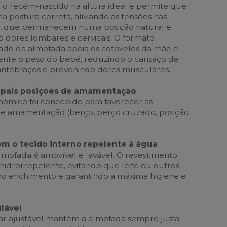
 o recém-nascido na altura ideal e permite que
postura correta, aliviando as tensões nas
s, que permanecem numa posição natural e
o dores lombares e cervicais. O formato
ado da almofada apoia os cotovelos da mãe e
ente o peso do bebé, reduzindo o cansaço de
 antebraços e prevenindo dores musculares.
ncipais posições de amamentação
ómico foi concebido para favorecer as
 de amamentação (berço, berço cruzado, posição
m o tecido interno repelente à água
almofada é amovível e lavável. O revestimento
hidrorrepelente, evitando que leite ou outros
no enchimento e garantindo a máxima higiene e
ulável
bar ajustável mantém a almofada sempre justa