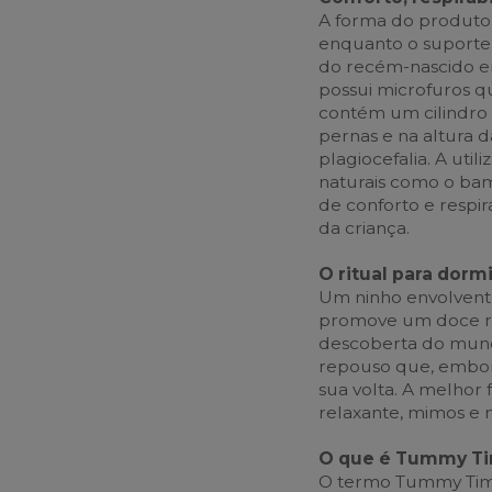
A forma do produto 
enquanto o suporte 
do recém-nascido e
possui microfuros q
contém um cilindro 
pernas e na altura 
plagiocefalia. A util
naturais como o ba
de conforto e respir
da criança.
O ritual para dorm
Um ninho envolvente 
promove um doce ri
descoberta do mund
repouso que, embora
sua volta. A melhor
relaxante, mimos e 
O que é Tummy T
O termo Tummy Time