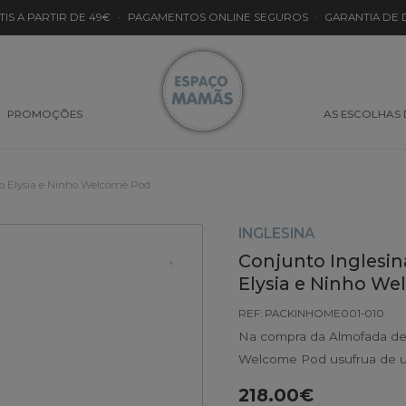
TIS A PARTIR DE 49€
·
PAGAMENTOS ONLINE SEGUROS
·
GARANTIA DE
PROMOÇÕES
AS ESCOLHAS
 Elysia e Ninho Welcome Pod
INGLESINA
Conjunto Ingles
Elysia e Ninho W
REF: PACKINHOME001-010
Na compra da Almofada de 
Welcome Pod usufrua de 
218.00€