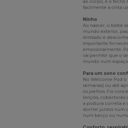
ao corpo, e o fecho
facilmente a cinta
Ninho
Ao nascer, o bebé s
mundo exterior, pa
ilimitado e desconhe
importante fornecer
emocionalmente. Pa
vai permitir que o 
mundo num espaço 
Para um sono conf
No Welcome Pod o b
semanas) ou até apr
os joelhos. Foi conc
lençóis, cobertores
a postura correta e
dormir juntos num 
num berço ou numa
Conforto, respirab