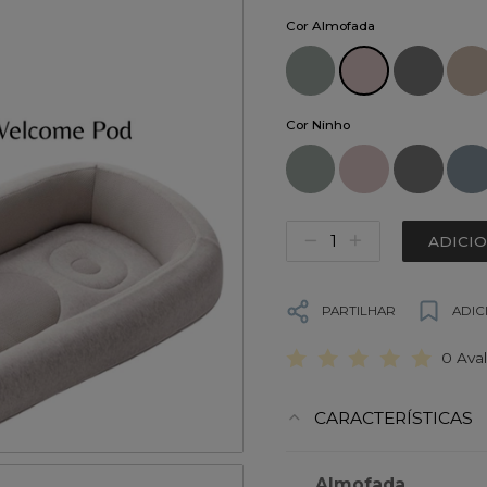
Cor Almofada
Cor Ninho
ADICI
PARTILHAR
ADIC
0 Ava
CARACTERÍSTICAS
Almofada