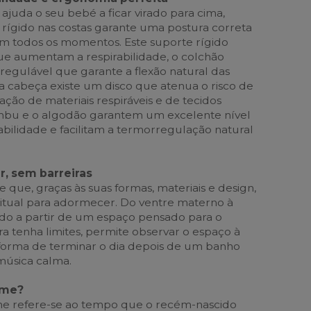
ajuda o seu bebé a ficar virado para cima,
rígido nas costas garante uma postura correta
m todos os momentos. Este suporte rígido
ue aumentam a respirabilidade, o colchão
regulável que garante a flexão natural das
da cabeça existe um disco que atenua o risco de
ização de materiais respiráveis e de tecidos
mbu e o algodão garantem um excelente nível
abilidade e facilitam a termorregulação natural
ir, sem barreiras
que, graças às suas formas, materiais e design,
tual para adormecer. Do ventre materno à
o a partir de um espaço pensado para o
 tenha limites, permite observar o espaço à
 forma de terminar o dia depois de um banho
música calma.
ime?
 refere-se ao tempo que o recém-nascido