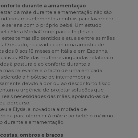
 conforto durante a amamentação
-estar da mãe durante a amamentação não são
ndários, mas elementos centrais para favorecer
a e serena com o próprio bebé. Um estudo
ela Sfera MediaGroup para a Inglesina
 estes temas são sentidos e atuais entre as mães
las. O estudo, realizado com uma amostra de
os dos 0 aos 18 meses em Itália e em Espanha,
icativos: 80% das mulheres inquiridas relataram
gados à postura e ao conforto durante a
 mais relevante é o facto de uma em cada
siderado a hipótese de interromper a
mente devido à dor ou ao desconforto físico.
lientam a urgência de projetar soluções que
reais necessidades das mães, apoiando-as de
eu percurso.
ceu a Elysia, a inovadora almofada de
ida para oferecer à mãe e ao bebé o máximo
o durante a amamentação.
costas, ombros e braços