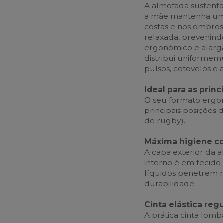
A almofada sustenta
a mãe mantenha uma 
costas e nos ombro
relaxada, prevenind
ergonómico e alarg
distribui uniformem
pulsos, cotovelos e
Ideal para as pri
O seu formato ergon
principais posições
de rugby).
Máxima higiene co
A capa exterior da 
interno é em tecido 
líquidos penetrem 
durabilidade.
Cinta elástica reg
A prática cinta lom