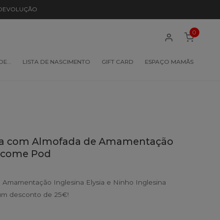
 DEVOLUÇÃO
0
 DE…
LISTA DE NASCIMENTO
GIFT CARD
ESPAÇO MAMÃS
ina com Almofada de Amamentação
elcome Pod
Amamentação Inglesina Elysia e Ninho Inglesina
um desconto de 25€!