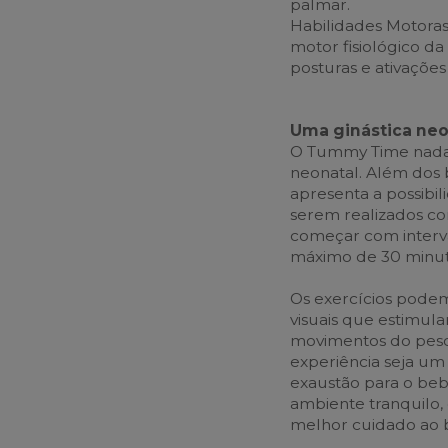
palmar.
Habilidades Motoras
motor fisiológico d
posturas e ativaçõe
Uma ginástica neo
O Tummy Time nada 
neonatal. Além dos 
apresenta a possibil
serem realizados c
começar com interva
máximo de 30 minuto
Os exercícios pode
visuais que estimul
movimentos do pesco
experiência seja u
exaustão para o be
ambiente tranquilo,
melhor cuidado ao b