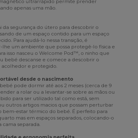
 magnético ultrarrápido permite prender
 usando apenas uma mão.
ai da segurança do útero para descobrir o
ssando de um espaço contido para um espaço
cido. Para ajudá-lo nessa transição, é
-lhe um ambiente que possa protegê-lo física e
ra isso nasceu o Welcome Pod™, o ninho que
seu bebé descanse e comece a descobrir o
acolhedor e protegido.
ortável desde o nascimento
ebé pode dormir até aos 2 meses (cerca de 9
ender a rolar ou a levantar-se sobre as mãos ou
ebido para ser utilizado tal como está, sem
 ou outros artigos macios que possam perturbar
 o bem-estar térmico do bebé. É perfeito para
quarto mas em espaços separados, colocando-o
 cama separada.
ilidade e ergonomia perfeita