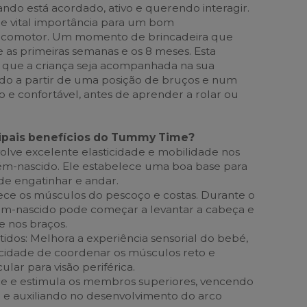
ndo está acordado, ativo e querendo interagir.
e vital importância para um bom
icomotor. Um momento de brincadeira que
as primeiras semanas e os 8 meses. Esta
 que a criança seja acompanhada na sua
o a partir de uma posição de bruços e num
 e confortável, antes de aprender a rolar ou
cipais benefícios do Tummy Time?
volve excelente elasticidade e mobilidade nos
m-nascido. Ele estabelece uma boa base para
 de engatinhar e andar.
ece os músculos do pescoço e costas. Durante o
m-nascido pode começar a levantar a cabeça e
e nos braços.
idos: Melhora a experiência sensorial do bebé,
cidade de coordenar os músculos reto e
lar para visão periférica.
ece e estimula os membros superiores, vencendo
e e auxiliando no desenvolvimento do arco