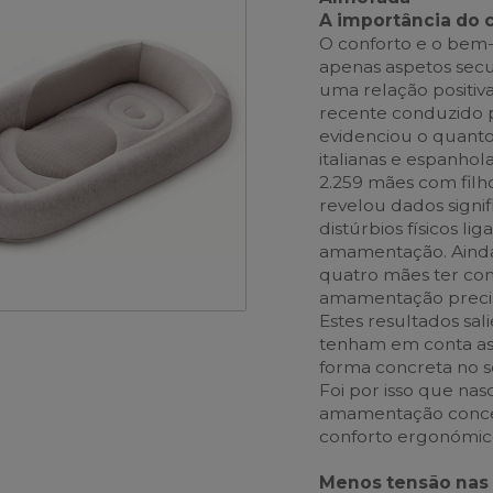
A importância do
O conforto e o bem
apenas aspetos secu
uma relação positiv
recente conduzido p
evidenciou o quanto
italianas e espanho
2.259 mães com filh
revelou dados signif
distúrbios físicos li
amamentação. Ainda
quatro mães ter con
amamentação precisa
Estes resultados sa
tenham em conta as 
forma concreta no s
Foi por isso que nas
amamentação conceb
conforto ergonómic
Menos tensão nas 