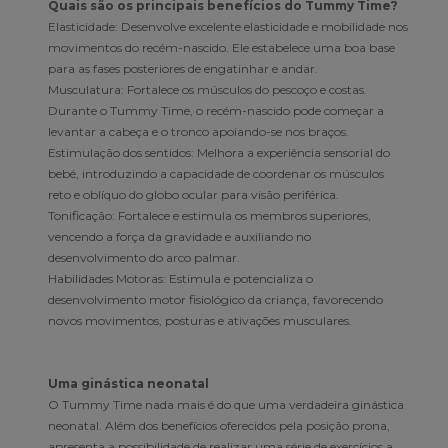
Quais são os principais benefícios do Tummy Time?
Elasticidade: Desenvolve excelente elasticidade e mobilidade nos
movimentos do recém-nascido. Ele estabelece uma boa base
para as fases posteriores de engatinhar e andar.
Musculatura: Fortalece os músculos do pescoço e costas.
Durante o Tummy Time, o recém-nascido pode começar a
levantar a cabeça e o tronco apoiando-se nos braços.
Estimulação dos sentidos: Melhora a experiência sensorial do
bebé, introduzindo a capacidade de coordenar os músculos
reto e oblíquo do globo ocular para visão periférica.
Tonificação: Fortalece e estimula os membros superiores,
vencendo a força da gravidade e auxiliando no
desenvolvimento do arco palmar.
Habilidades Motoras: Estimula e potencializa o
desenvolvimento motor fisiológico da criança, favorecendo
novos movimentos, posturas e ativações musculares.
Uma ginástica neonatal
O Tummy Time nada mais é do que uma verdadeira ginástica
neonatal. Além dos benefícios oferecidos pela posição prona,
apresenta a possibilidade de realizar uma série de exercícios a