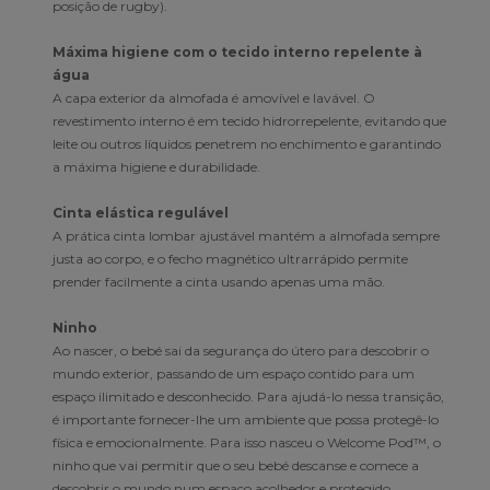
posição de rugby).
Máxima higiene com o tecido interno repelente à
água
A capa exterior da almofada é amovível e lavável. O
revestimento interno é em tecido hidrorrepelente, evitando que
leite ou outros líquidos penetrem no enchimento e garantindo
a máxima higiene e durabilidade.
Cinta elástica regulável
A prática cinta lombar ajustável mantém a almofada sempre
justa ao corpo, e o fecho magnético ultrarrápido permite
prender facilmente a cinta usando apenas uma mão.
Ninho
Ao nascer, o bebé sai da segurança do útero para descobrir o
mundo exterior, passando de um espaço contido para um
espaço ilimitado e desconhecido. Para ajudá-lo nessa transição,
é importante fornecer-lhe um ambiente que possa protegê-lo
física e emocionalmente. Para isso nasceu o Welcome Pod™, o
ninho que vai permitir que o seu bebé descanse e comece a
descobrir o mundo num espaço acolhedor e protegido.