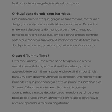
facilitam a termorregulação natural da criança.
O ritual para dormir, sem barreiras
Um ninho envolvente que, graças às suas formas, materiais e
design, promove um doce ritual para adormecer. Do ventre
materno à descoberta do mundo a partir de um espaço
pensado para o repouso que, embora tenha limites, permite
observar o espaço à sua volta. A melhor forma de terminar o
dia depois de um banho relaxante, mimos e música calma.
O que é Tummy Time?
O termo Tummy Time refere-se ao tempo que o recém-
nascido passa de bruços quando está acordado, ativo e
querendo interagir. É uma experiência de vital importância
para um bom desenvolvimento psicomotor. Um momento de
brincadeira que pode começar entre as primeiras semanas e os
8 meses. Esta experiência permite que a criança seja
acompanhada na sua descoberta do mundo a partir de uma
posição de bruços e num ambiente controlado e confortável,
antes de aprender a rolar ou engatinhar.