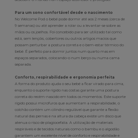
Para um sono confortável desde o nascimento
No Welcome Pod o bebé pode dormir até aos 2 meses (cerca de
9 semanas) ou até aprender a rolar ou a levantar-se sobre as
mãos ou os joelhos. Foi concebido para ser utilizado tal como
está, sem lençóis, cobertores ou outros artigos macios que
possam perturbar a postura correta e o bem-estar térmico do
bebé. É perfeito para dormir juntos num quarto mas em
espaços separados, colocando-o num berço ou numa cama
separada.
Conforto, respirabilidade e ergonomia perfeita
A forma do produto ajuda o seu bebé a ficar virado para cima,
enquanto o suporte rígido nas costas garante uma postura
correta do recém-nascido em todos os momentos. Este suporte
rígido possui microfuros que aumentam a respirabilidade, o
colchão contém um cilindro regulável que garante a flexão
natural das pernas e na altura da cabeça existe um disco que
atenua o risco de plagiocefalia. A utilização de materiais
respiráveis e de tecidos naturais como o bambu e o algodão
garantem um excelente nível de conforto e respirabilidade e