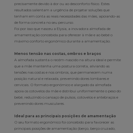
precisamente devido à dor ou ao desconforto físico. Estes
resultados salientam a urgência de projetar soluções que
tenham em conta as reais necessidades das mães, apoiando-as
de forma concreta no seu percurso.
Foi por isso que nasceu a Elysia, a inovadora almofada de
amamentação concebida para oferecer à mãe e ao bebé o
máximo conforto ergonómico durante a amamentação.
Menos tensão nas costas, ombros e braços
A almofada sustenta o recém-nascido na altura ideal e permite
que a mãe mantenha uma postura correta, aliviando as
tensões nas costas e nos ombros, que permanecem numa
posição natural e relaxada, prevenindo dores lombares e
cervicais. O formato ergonómico e alargado da almofada
apoia os cotovelos da mãe e distribui uniformemente o peso do
bebé, reduzindo o cansaço de pulsos, cotovelos e antebraços e
prevenindo dores musculares.
Ideal para as principais posições de amamentação
O seu formato ergonómico foi concebido para favorecer as
principais posições de amamentação (berço, berço cruzado,