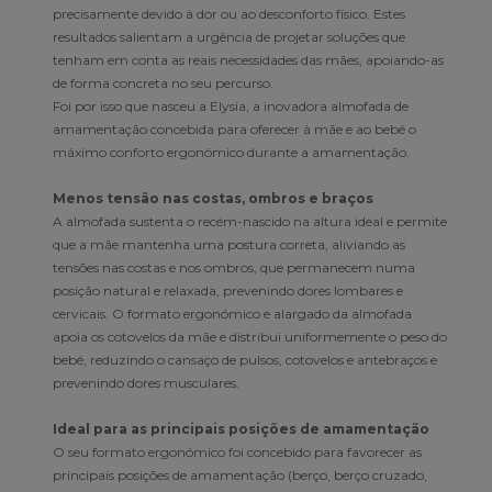
precisamente devido à dor ou ao desconforto físico. Estes
resultados salientam a urgência de projetar soluções que
tenham em conta as reais necessidades das mães, apoiando-as
de forma concreta no seu percurso.
Foi por isso que nasceu a Elysia, a inovadora almofada de
amamentação concebida para oferecer à mãe e ao bebé o
máximo conforto ergonómico durante a amamentação.
Menos tensão nas costas, ombros e braços
A almofada sustenta o recém-nascido na altura ideal e permite
que a mãe mantenha uma postura correta, aliviando as
tensões nas costas e nos ombros, que permanecem numa
posição natural e relaxada, prevenindo dores lombares e
cervicais. O formato ergonómico e alargado da almofada
apoia os cotovelos da mãe e distribui uniformemente o peso do
bebé, reduzindo o cansaço de pulsos, cotovelos e antebraços e
prevenindo dores musculares.
Ideal para as principais posições de amamentação
O seu formato ergonómico foi concebido para favorecer as
principais posições de amamentação (berço, berço cruzado,