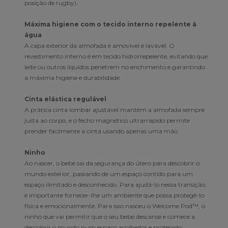
posição de rugby).
Máxima higiene com o tecido interno repelente à
água
A capa exterior da almofada é amovível e lavável. O
revestimento interno é em tecido hidrorrepelente, evitando que
leite ou outros líquidos penetrem no enchimento e garantindo
a máxima higiene e durabilidade.
Cinta elástica regulável
A prática cinta lombar ajustável mantém a almofada sempre
justa ao corpo, e o fecho magnético ultrarrápido permite
prender facilmente a cinta usando apenas uma mão.
Ninho
Ao nascer, o bebé sai da segurança do útero para descobrir o
mundo exterior, passando de um espaço contido para um
espaço ilimitado e desconhecido. Para ajudá-lo nessa transição,
é importante fornecer-lhe um ambiente que possa protegê-lo
física e emocionalmente. Para isso nasceu o Welcome Pod™, o
ninho que vai permitir que o seu bebé descanse e comece a
descobrir o mundo num espaço acolhedor e protegido.