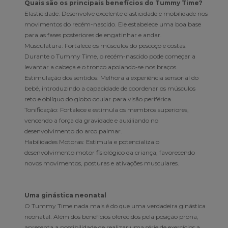
Quais são os principais benefícios do Tummy Time?
Elasticidade: Desenvolve excelente elasticidade e mobilidade nos
movimentos do recém-nascido. Ele estabelece uma boa base
para as fases posteriores de engatinhar e andar.
Musculatura: Fortalece os músculos do pescoço e costas.
Durante o Tummy Time, o recém-nascido pode começar a
levantar a cabeça e o tronco apoiando-se nos braços.
Estimulação dos sentidos: Melhora a experiência sensorial do
bebé, introduzindo a capacidade de coordenar os músculos
reto e oblíquo do globo ocular para visão periférica.
Tonificação: Fortalece e estimula os membros superiores,
vencendo a força da gravidade e auxiliando no
desenvolvimento do arco palmar.
Habilidades Motoras: Estimula e potencializa o
desenvolvimento motor fisiológico da criança, favorecendo
novos movimentos, posturas e ativações musculares.
Uma ginástica neonatal
O Tummy Time nada mais é do que uma verdadeira ginástica
neonatal. Além dos benefícios oferecidos pela posição prona,
apresenta a possibilidade de realizar uma série de exercícios a