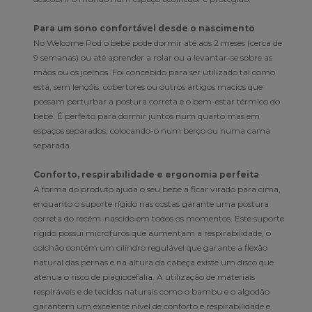
Para um sono confortável desde o nascimento
No Welcome Pod o bebé pode dormir até aos 2 meses (cerca de
9 semanas) ou até aprender a rolar ou a levantar-se sobre as
mãos ou os joelhos. Foi concebido para ser utilizado tal como
está, sem lençóis, cobertores ou outros artigos macios que
possam perturbar a postura correta e o bem-estar térmico do
bebé. É perfeito para dormir juntos num quarto mas em
espaços separados, colocando-o num berço ou numa cama
separada.
Conforto, respirabilidade e ergonomia perfeita
A forma do produto ajuda o seu bebé a ficar virado para cima,
enquanto o suporte rígido nas costas garante uma postura
correta do recém-nascido em todos os momentos. Este suporte
rígido possui microfuros que aumentam a respirabilidade, o
colchão contém um cilindro regulável que garante a flexão
natural das pernas e na altura da cabeça existe um disco que
atenua o risco de plagiocefalia. A utilização de materiais
respiráveis e de tecidos naturais como o bambu e o algodão
garantem um excelente nível de conforto e respirabilidade e