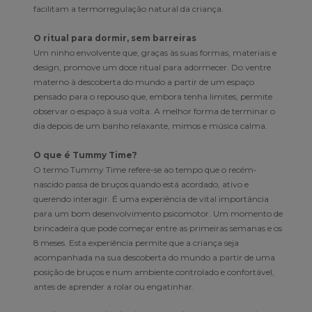
facilitam a termorregulação natural da criança.
O ritual para dormir, sem barreiras
Um ninho envolvente que, graças às suas formas, materiais e
design, promove um doce ritual para adormecer. Do ventre
materno à descoberta do mundo a partir de um espaço
pensado para o repouso que, embora tenha limites, permite
observar o espaço à sua volta. A melhor forma de terminar o
dia depois de um banho relaxante, mimos e música calma.
O que é Tummy Time?
O termo Tummy Time refere-se ao tempo que o recém-
nascido passa de bruços quando está acordado, ativo e
querendo interagir. É uma experiência de vital importância
para um bom desenvolvimento psicomotor. Um momento de
brincadeira que pode começar entre as primeiras semanas e os
8 meses. Esta experiência permite que a criança seja
acompanhada na sua descoberta do mundo a partir de uma
posição de bruços e num ambiente controlado e confortável,
antes de aprender a rolar ou engatinhar.