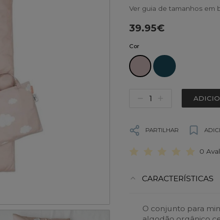
Ver guia de tamanhos em b
39.95€
Cor
ADICI
PARTILHAR
ADIC
0 Ava
CARACTERÍSTICAS
O conjunto para min
algodão orgânico ce