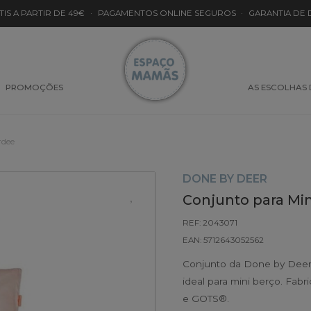
TIS A PARTIR DE 49€
·
PAGAMENTOS ONLINE SEGUROS
·
GARANTIA DE
PROMOÇÕES
AS ESCOLHAS
rdee
DONE BY DEER
Conjunto para Min
REF: 2043071
EAN: 5712643052562
Conjunto da Done by Deer,
ideal para mini berço. Fa
e GOTS®.