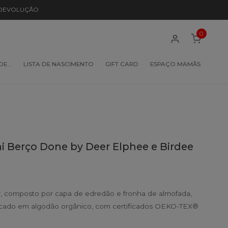
 DEVOLUÇÃO
0
 DE…
LISTA DE NASCIMENTO
GIFT CARD
ESPAÇO MAMÃS
i Berço Done by Deer Elphee e Birdee
 composto por capa de edredão e fronha de almofada,
bricado em algodão orgânico, com certificados OEKO-TEX®