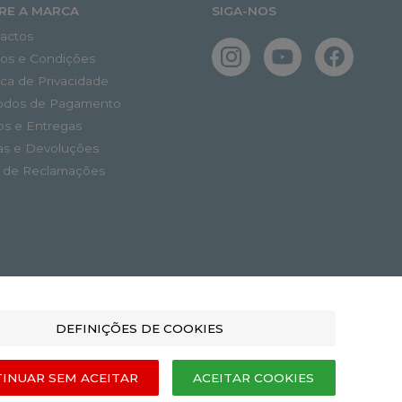
RE A MARCA
SIGA-NOS
actos
os e Condições
tica de Privacidade
odos de Pagamento
os e Entregas
as e Devoluções
o de Reclamações
DEFINIÇÕES DE COOKIES
INUAR SEM ACEITAR
ACEITAR COOKIES