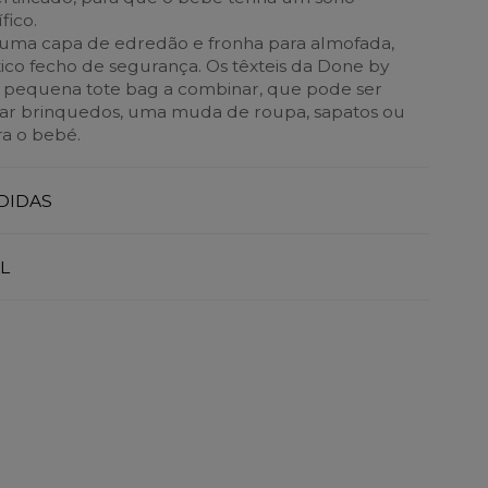
fico.
i uma capa de edredão e fronha para almofada,
o fecho de segurança. Os têxteis da Done by
equena tote bag a combinar, que pode ser
dar brinquedos, uma muda de roupa, sapatos ou
ra o bebé.
DIDAS
L