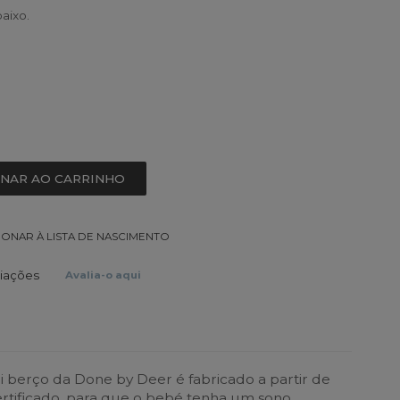
aixo.
ONAR AO CARRINHO
IONAR À LISTA DE NASCIMENTO
liações
Avalia-o aqui
i berço da Done by Deer é fabricado a partir de
rtificado, para que o bebé tenha um sono