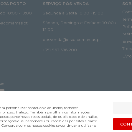
LOJA PORTO
SERVIÇO PÓS-VENDA
SOB
Cont
o 10:00 › 19:00
Segunda a Sexta 10:00 › 19:00
Term
Sábado, Domingo e Feriados 10:00 ›
spacomamas.pt
Polí
12:00
Mét
posvenda@espacomamas.pt
Envi
Troc
+351 963 396 200
Livr
VIO
ra personalizar conteúdo e anúncios, fornecer
lisar o nosso tráfego. Também partilhamos informações
ossos parceiros de redes sociais, de publicidade e de análise,
mações que lhe forneceu ou recolhidas por estes a partir
Bsolus.pt
CONT
s. Concorda com os nossos cookies se continuar a utilizar o