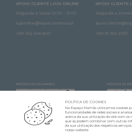
APOIO CLIENTE LOJA ONLINE
APOIO CLIENTE 
Segunda a Sexta 10:00 › 19:00
Segunda a Doming
lojaonline@espacomamas.pt
apoio.cliente@e
+351 962 246 800
+351 91 962 2393
MÉTODOS DE PAGAMENTO
MÉTODOS DE EN
POLÍTICA DE COOKIES
Na Espaço Mamãs utilizamos cookies pa
funcionalidades de redes sociais e ana
acerca da sua utilização do site com os n
que as podem combinar com outras infor
©Espaço Mamãs. Todos os direitos reservados Designed & developed by
da sua utilização dos respetivos serviço
nosso website.