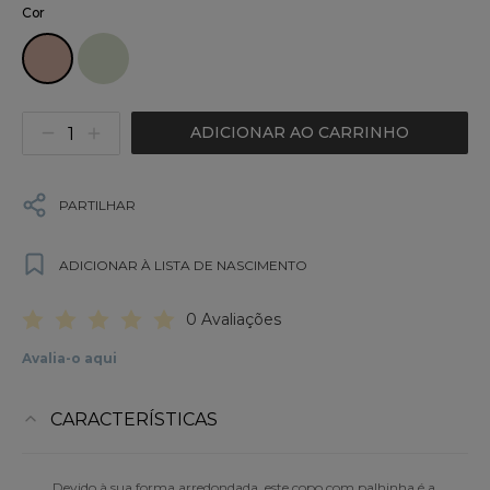
Cor
ADICIONAR AO CARRINHO
PARTILHAR
ADICIONAR À LISTA DE NASCIMENTO
0 Avaliações
Avalia-o aqui
CARACTERÍSTICAS
Devido à sua forma arredondada, este copo com palhinha é a