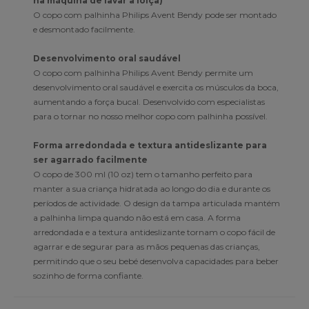
na máquina de lavar a loiça)
O copo com palhinha Philips Avent Bendy pode ser montado
e desmontado facilmente.
Desenvolvimento oral saudável
O copo com palhinha Philips Avent Bendy permite um
desenvolvimento oral saudável e exercita os músculos da boca,
aumentando a força bucal. Desenvolvido com especialistas
para o tornar no nosso melhor copo com palhinha possível.
Forma arredondada e textura antideslizante para
ser agarrado facilmente
O copo de 300 ml (10 oz) tem o tamanho perfeito para
manter a sua criança hidratada ao longo do dia e durante os
períodos de actividade. O design da tampa articulada mantém
a palhinha limpa quando não está em casa. A forma
arredondada e a textura antideslizante tornam o copo fácil de
agarrar e de segurar para as mãos pequenas das crianças,
permitindo que o seu bebé desenvolva capacidades para beber
sozinho de forma confiante.