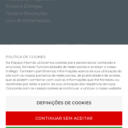
Envios e Entregas
Trocas e Devoluções
Livro de Reclamações
POLÍTICA DE COOKIES
Na Espaço Mamãs utilizamos cookies para personalizar conteúdo e
anúncios, fornecer funcionalidades de redes sociais e analisar o nosso
tráfego. Também partilhamos informações acerca da sua utilização do
site com os nossos parceiros de redes sociais, de publicidade e de análise,
que as podem combinar com outras informações que lhe forneceu ou
MÉTODOS DE ENVIO
recolhidas por estes a partir da sua utilização dos respetivos serviços.
Concorda com os nossos cookies se continuar a utilizar o nosso website.
Copo de Aprendizagem com Palha Philips Avent 300ml
DEFINIÇÕES DE COOKIES
MÉTODOS DE PAGAMENTO
14.33€
Cor
CONTINUAR SEM ACEITAR