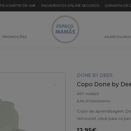
TIS A PARTIR DE 49€
·
PAGAMENTOS ONLINE SEGUROS
·
GARANTIA DE
PROMOÇÕES
AS ESCOLHAS
DONE BY DEER
Copo Done by Dee
REF: 1466623
EAN: 5712643064114
Copo de aprendizagem Do
removível, ideal para os 
12.95€