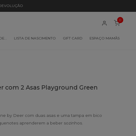
 DEVOLUÇÃO
0
 DE…
LISTA DE NASCIMENTO
GIFT CARD
ESPAÇO MAMÃS
r com 2 Asas Playground Green
ne by Deer com duas asas e uma tampa em bico
pequenotes aprenderem a beber sozinhos.