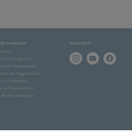
RE A MARCA
SIGA-NOS
actos
os e Condições
tica de Privacidade
odos de Pagamento
os e Entregas
as e Devoluções
o de Reclamações