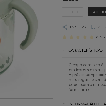
ADICI
PARTILHAR
ADIC
0 Ava
CARACTERÍSTICAS
O copo com bico é 
praticarem os seus p
A prática tampa co
mais segura e sem d
beber sem a tampa,
forma firme.
INFORMAÇÃO LEGA