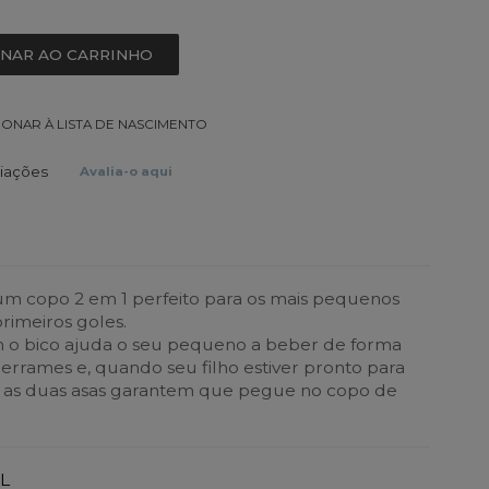
ONAR AO CARRINHO
IONAR À LISTA DE NASCIMENTO
liações
Avalia-o aqui
um copo 2 em 1 perfeito para os mais pequenos
rimeiros goles.
m o bico ajuda o seu pequeno a beber de forma
errames e, quando seu filho estiver pronto para
 as duas asas garantem que pegue no copo de
L