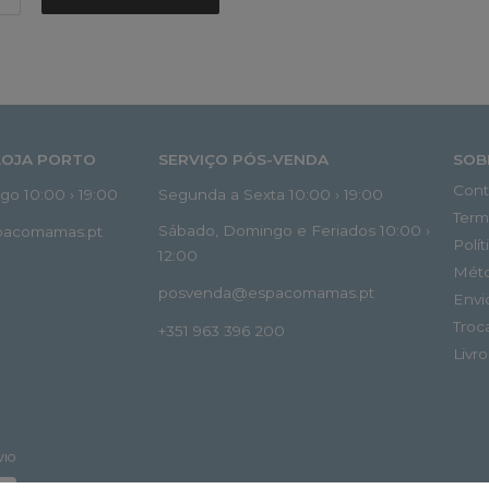
LOJA PORTO
SERVIÇO PÓS-VENDA
SOB
Cont
o 10:00 › 19:00
Segunda a Sexta 10:00 › 19:00
Term
Sábado, Domingo e Feriados 10:00 ›
spacomamas.pt
Polí
12:00
Mét
posvenda@espacomamas.pt
Envi
Troc
+351 963 396 200
Livr
VIO