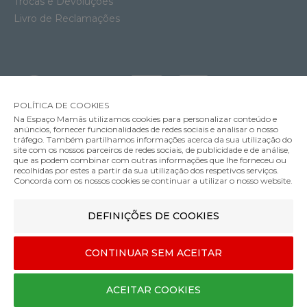
Trocas e Devoluções
Livro de Reclamações
POLÍTICA DE COOKIES
Na Espaço Mamãs utilizamos cookies para personalizar conteúdo e
anúncios, fornecer funcionalidades de redes sociais e analisar o nosso
tráfego. Também partilhamos informações acerca da sua utilização do
site com os nossos parceiros de redes sociais, de publicidade e de análise,
que as podem combinar com outras informações que lhe forneceu ou
MÉTODOS DE ENVIO
recolhidas por estes a partir da sua utilização dos respetivos serviços.
Cuecas Gravidez Anita Essential Conjunto 2 Unidades
Concorda com os nossos cookies se continuar a utilizar o nosso website.
49.95€
Cor
DEFINIÇÕES DE COOKIES
MÉTODOS DE PAGAMENTO
CONTINUAR SEM ACEITAR
L | XL
Designed & developed by
Bsolus
ACEITAR COOKIES
©Espaço mamãs. Todos os direitos reservados
COMPRAR