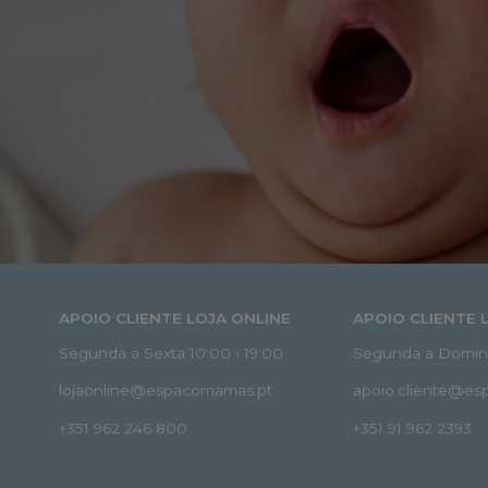
APOIO CLIENTE LOJA ONLINE
APOIO CLIENTE 
Segunda a Sexta 10:00 › 19:00
Segunda a Doming
lojaonline@espacomamas.pt
apoio.cliente@e
+351 962 246 800
+351 91 962 2393