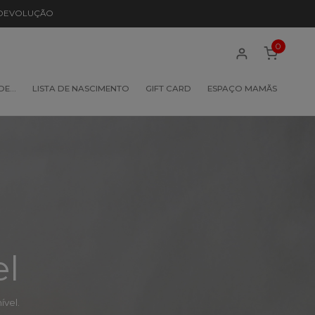
 DEVOLUÇÃO
0
 DE…
LISTA DE NASCIMENTO
GIFT CARD
ESPAÇO MAMÃS
el
vel.