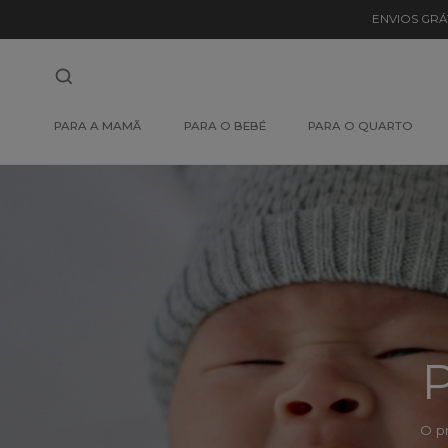
Detalhe
ENVIOS GRÁ
de
Produto
-
PARA A MAMÃ
PARA O BEBÉ
PARA O QUARTO
Sem
Produto
P
O p