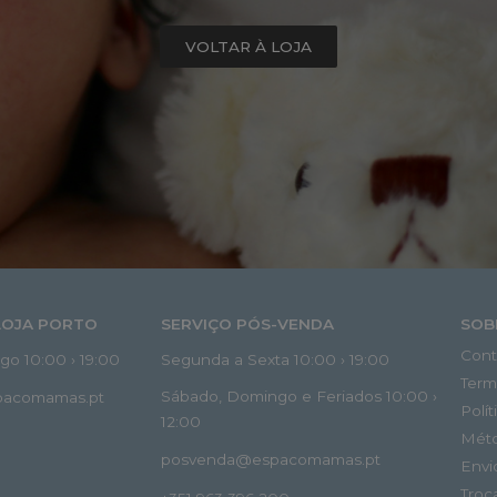
VOLTAR À LOJA
LOJA PORTO
SERVIÇO PÓS-VENDA
SOB
Cont
o 10:00 › 19:00
Segunda a Sexta 10:00 › 19:00
Term
Sábado, Domingo e Feriados 10:00 ›
spacomamas.pt
Polí
12:00
Mét
posvenda@espacomamas.pt
Envi
Troc