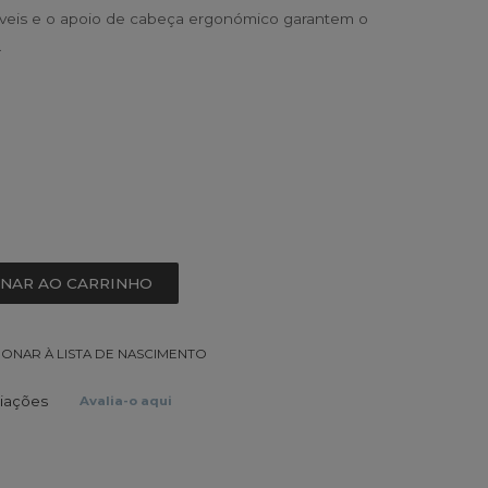
níveis e o apoio de cabeça ergonómico garantem o
.
ONAR AO CARRINHO
IONAR À LISTA DE NASCIMENTO
liações
Avalia-o aqui