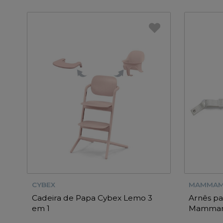
CYBEX
MAMMAM
Cadeira de Papa Cybex Lemo 3
Arnês pa
em 1
Mammamia