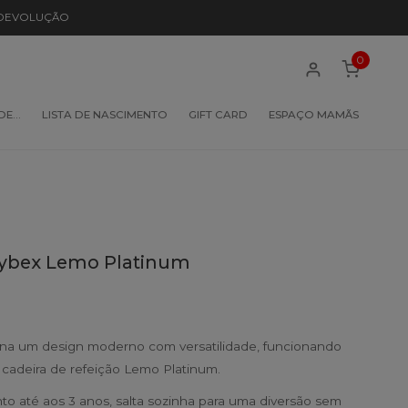
 DEVOLUÇÃO
0
 DE…
LISTA DE NASCIMENTO
GIFT CARD
ESPAÇO MAMÃS
Cybex Lemo Platinum
na um design moderno com versatilidade, funcionando
adeira de refeição Lemo Platinum.
nto até aos 3 anos, salta sozinha para uma diversão sem