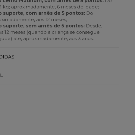
a Lemo Platinum, com arnês de 5 pontos:
Do
9 kg; aproximadamente, 6 meses de idade;
o suporte, com arnês de 5 pontos:
Do
oximadamente, aos 12 meses;
o suporte, sem arnês de 5 pontos:
Desde,
s 12 meses (quando a criança se consegue
uda) até, aproximadamente, aos 3 anos.
DIDAS
L