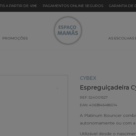
TIS A PARTIR DE 49€
·
PAGAMENTOS ONLINE SEGUROS
·
GARANTIA DE
PROMOÇÕES
AS ESCOLHAS
CYBEX
Espreguiçadeira 
REF: 524001527
EAN: 4063846486014
A Platinum Bouncer combi
autonomamente ou com a c
Utilizável desde o nascime