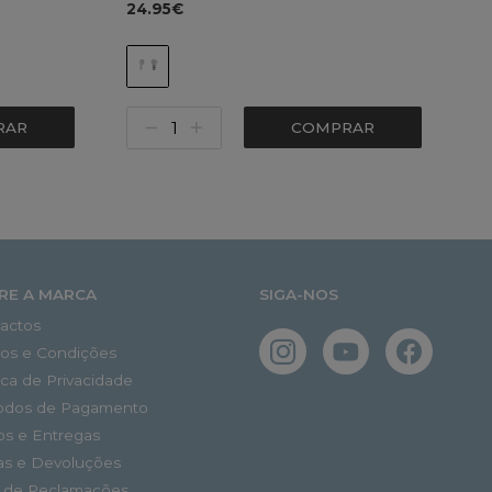
24.95€
RAR
COMPRAR
RE A MARCA
SIGA-NOS
actos
os e Condições
tica de Privacidade
odos de Pagamento
os e Entregas
as e Devoluções
o de Reclamações