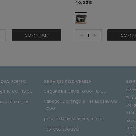
40.00€
COMPRAR
COMP
LOJA PORTO
SERVIÇO PÓS-VENDA
SOB
Cont
o 10:00 › 19:00
Segunda a Sexta 10:00 › 19:00
Term
Sábado, Domingo e Feriados 10:00 ›
spacomamas.pt
Polí
12:00
Mét
posvenda@espacomamas.pt
Envi
Troc
+351 963 396 200
Livr