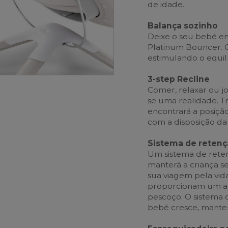
de idade.
Balança sozinho
Deixe o seu bebé e
Platinum Bouncer. O
estimulando o equilí
3-step Recline
Comer, relaxar ou j
se uma realidade. T
encontrará a posiçã
com a disposição da 
Sistema de retenç
Um sistema de ret
manterá a criança s
sua viagem pela vida
proporcionam um ac
pescoço. O sistema 
bebé cresce, manten