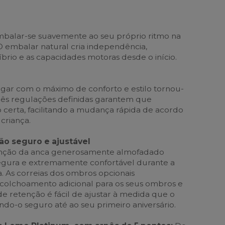
mbalar-se suavemente ao seu próprio ritmo na
 embalar natural cria independência,
brio e as capacidades motoras desde o início.
ogar com o máximo de conforto e estilo tornou-
rês regulações definidas garantem que
o certa, facilitando a mudança rápida de acordo
criança.
ão seguro e ajustável
enção da anca generosamente almofadado
egura e extremamente confortável durante a
. As correias dos ombros opcionais
olchoamento adicional para os seus ombros e
de retenção é fácil de ajustar à medida que o
do-o seguro até ao seu primeiro aniversário.