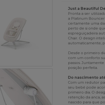
Just a Beautiful D
Pronta a ser utiliza
a Platinum Bouncer,
certamente uma das 
perto de si onde que
espreguiçadeira au
Chair. O design inte
automaticamente, p
Desde o primeiro di
com um conforto su
passos. Juntamente
posição perfeita.
Do nascimento até
Com um redutor par
seu bebé pode acon
primeiro dia. O desi
retenção da anca, a
nascido para que pos