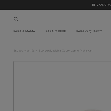
ENVIOS GRÁ
PARA A MAMÃ
PARA O BEBÉ
PARA O QUARTO
Espaço Mamãs
Espreguiçadeira Cybex Lemo Platinum