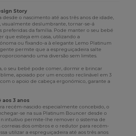
esign Story
da desde o nascimento até aos três anos de idade,
 visualmente deslumbrante, tornar-se-á
preferidas da família. Pode manter o seu bebé
r que esteja em casa, utilizando a
tónoma ou fixando-a à elegante Lemo Platinum
ligente permite que a espreguiçadeira salte
roporcionando uma diversão sem limites.
a, o seu bebé pode comer, dormir e brincar
blime, apoiado por um encosto reclinável em 3
 com o apoio de cabeça ergonómico, garante a
 aos 3 anos
a recém-nascido especialmente concebido, o
chegar-se na sua Platinum Bouncer desde o
gn intuitivo permite-lhe remover o sistema de
s correias dos ombros e o redutor para recém-
sa utilizar a espreguiçadeira até aos três anos