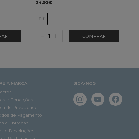
24.95€
RAR
COMPRAR
RE A MARCA
SIGA-NOS
actos
os e Condições
tica de Privacidade
odos de Pagamento
os e Entregas
as e Devoluções
o de Reclamações