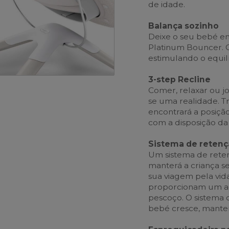
de idade.
Balança sozinho
Deixe o seu bebé e
Platinum Bouncer. O
estimulando o equilí
3-step Recline
Comer, relaxar ou j
se uma realidade. T
encontrará a posiçã
com a disposição da 
Sistema de retenç
Um sistema de ret
manterá a criança s
sua viagem pela vida
proporcionam um ac
pescoço. O sistema 
bebé cresce, manten