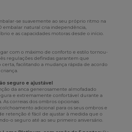
mbalar-se suavemente ao seu próprio ritmo na
 embalar natural cria independência,
brio e as capacidades motoras desde o início.
ogar com o máximo de conforto e estilo tornou-
rês regulações definidas garantem que
o certa, facilitando a mudança rápida de acordo
criança.
ão seguro e ajustável
enção da anca generosamente almofadado
egura e extremamente confortável durante a
. As correias dos ombros opcionais
olchoamento adicional para os seus ombros e
de retenção é fácil de ajustar à medida que o
do-o seguro até ao seu primeiro aniversário.