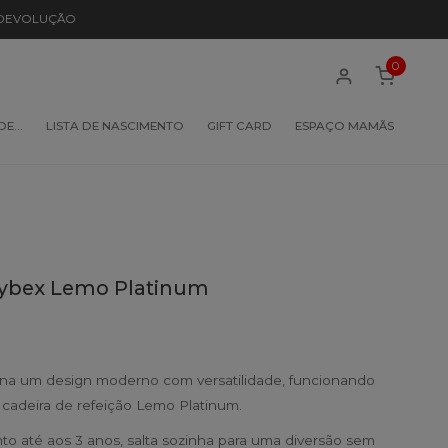
 DEVOLUÇÃO
0
 DE…
LISTA DE NASCIMENTO
GIFT CARD
ESPAÇO MAMÃS
Cybex Lemo Platinum
na um design moderno com versatilidade, funcionando
adeira de refeição Lemo Platinum.
nto até aos 3 anos, salta sozinha para uma diversão sem