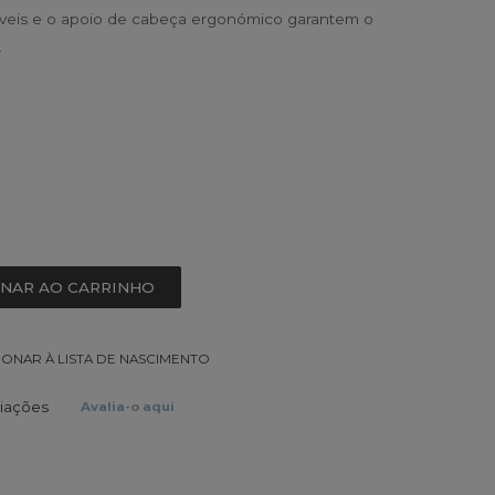
níveis e o apoio de cabeça ergonómico garantem o
.
ONAR AO CARRINHO
IONAR À LISTA DE NASCIMENTO
liações
Avalia-o aqui