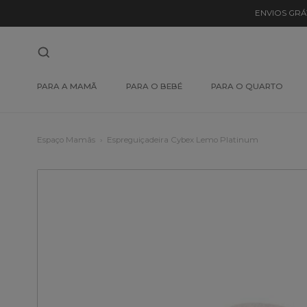
ENVIOS GRÁ
PARA A MAMÃ
PARA O BEBÉ
PARA O QUARTO
Espaço Mamãs
Espreguiçadeira Cybex Lemo Platinum