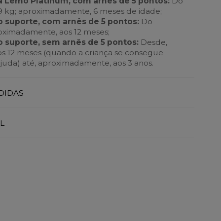
a Lemo Platinum, com arnês de 5 pontos:
Do
9 kg; aproximadamente, 6 meses de idade;
o suporte, com arnês de 5 pontos:
Do
oximadamente, aos 12 meses;
o suporte, sem arnês de 5 pontos:
Desde,
s 12 meses (quando a criança se consegue
uda) até, aproximadamente, aos 3 anos.
DIDAS
L