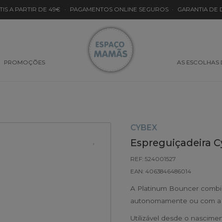
TIS A PARTIR DE 49€
·
PAGAMENTOS ONLINE SEGUROS
·
GARANTIA DE
PROMOÇÕES
AS ESCOLHAS
CYBEX
Espreguiçadeira 
REF: 524001527
EAN: 4063846486014
A Platinum Bouncer combi
autonomamente ou com a c
Utilizável desde o nascime