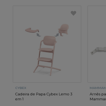
CYBEX
MAMMAM
Cadeira de Papa Cybex Lemo 3
Arnês pa
em 1
Mammamia