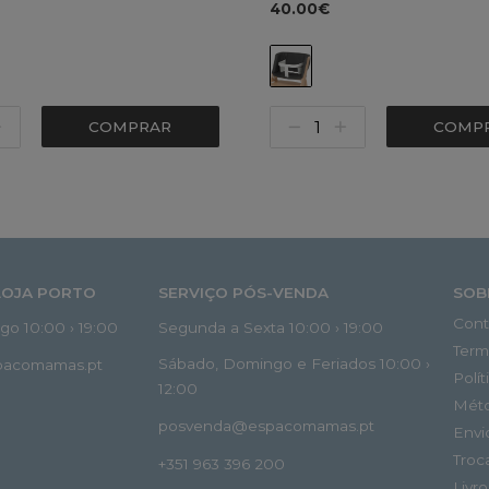
40.00€
COMPRAR
COMP
LOJA PORTO
SERVIÇO PÓS-VENDA
SOB
Cont
o 10:00 › 19:00
Segunda a Sexta 10:00 › 19:00
Term
Sábado, Domingo e Feriados 10:00 ›
spacomamas.pt
Polí
12:00
Mét
posvenda@espacomamas.pt
Envi
Troc
+351 963 396 200
Livr