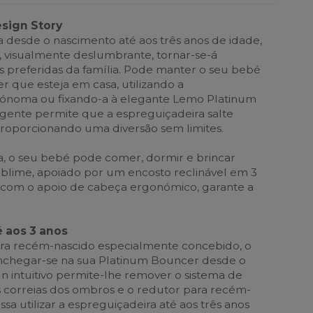
esign Story
da desde o nascimento até aos três anos de idade,
 visualmente deslumbrante, tornar-se-á
preferidas da família. Pode manter o seu bebé
r que esteja em casa, utilizando a
tónoma ou fixando-a à elegante Lemo Platinum
ligente permite que a espreguiçadeira salte
roporcionando uma diversão sem limites.
a, o seu bebé pode comer, dormir e brincar
blime, apoiado por um encosto reclinável em 3
 com o apoio de cabeça ergonómico, garante a
 aos 3 anos
a recém-nascido especialmente concebido, o
chegar-se na sua Platinum Bouncer desde o
gn intuitivo permite-lhe remover o sistema de
s correias dos ombros e o redutor para recém-
sa utilizar a espreguiçadeira até aos três anos