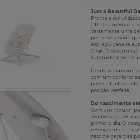
Just a Beautiful D
Pronta a ser utiliza
a Platinum Bouncer,
certamente uma das 
perto de si onde que
espreguiçadeira au
Chair. O design inte
automaticamente, p
Desde o primeiro di
com um conforto su
passos. Juntamente
posição perfeita.
Do nascimento até
Com um redutor par
seu bebé pode acon
primeiro dia. O desi
retenção da anca, a
nascido para que pos