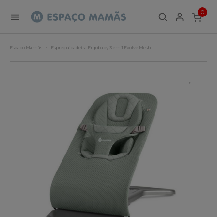
0
ITEMS
Espaço Mamãs
Espreguiçadeira Ergobaby 3 em 1 Evolve Mesh