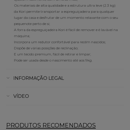
Os materiais de alta qualidade e a estrutura ultra leve (2.3 kg)
da Kori permite transportar a espreguiçadeira para qualquer
lugar da casa e desfrutar de um momento relaxante com o seu
pequenote perto de si;
A forra da espreguiçadeira Kori é fácil de remover e é lavável na
máquina;
Incorpora um redutor confortável para recém nascidos;
Dispõe de várias posições de reclinação;
E um tecido premium, fácil de retirar e limpar;
Pode ser usada desde o nascimento até aos 9kg.
INFORMAÇÃO LEGAL
VÍDEO
PRODUTOS RECOMENDADOS