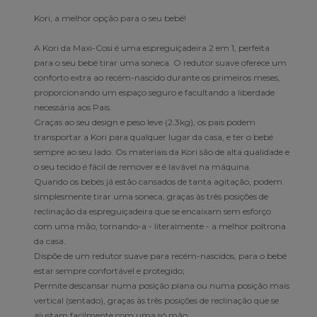
Kori, a melhor opção para o seu bebé!
A Kori da Maxi-Cosi é uma espreguiçadeira 2 em 1, perfeita
para o seu bebé tirar uma soneca. O redutor suave oferece um
conforto extra ao recém-nascido durante os primeiros meses,
proporcionando um espaço seguro e facultando a liberdade
necessária aos Pais.
Graças ao seu design e peso leve (2.3kg), os pais podem
transportar a Kori para qualquer lugar da casa, e ter o bebé
sempre ao seu lado. Os materiais da Kori são de alta qualidade e
o seu tecido é fácil de remover e é lavável na máquina.
Quando os bebés já estão cansados de tanta agitação, podem
simplesmente tirar uma soneca, graças às três posições de
reclinação da espreguiçadeira que se encaixam sem esforço
com uma mão, tornando-a - literalmente - a melhor poltrona
da casa.
Dispõe de um redutor suave para recém-nascidos, para o bebé
estar sempre confortável e protegido;
Permite descansar numa posição plana ou numa posição mais
vertical (sentado), graças às três posições de reclinação que se
ajustam facilmente com uma só mão;