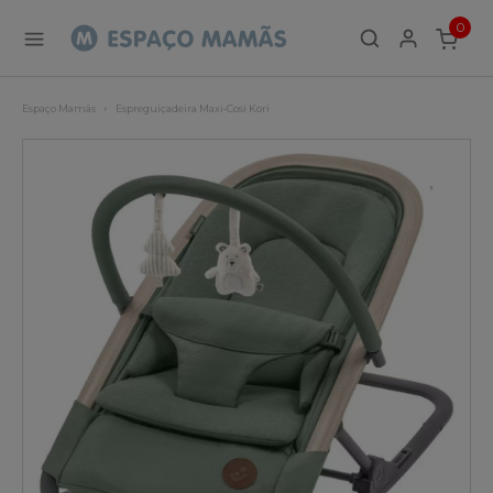
0
ITEMS
Espaço Mamãs
Espreguiçadeira Maxi-Cosi Kori