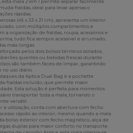
, esta mala 2 em 1 permite separar facilmente
da-fraldas, ideal para levar apenas o
ações rápidas.
osas (45 x 33 x 21 cm), apresenta um interior
urado, com múltiplos compartimentos e
tam a organização de fraldas, roupa, acessórios e
forma, tudo fica sempre acessível e arrumado,
as mais longas.
eforçada pelos dois bolsos térmicos isolados,
biberões quentes ou bebidas frescas durante
olsos são também fáceis de limpar, garantindo
 no uso diário.
taques da Aptica Dual Bag é a pochette
-fraldas incluído, que permite maior
lidade. Esta solução é perfeita para momentos
ário transportar toda a mala, tornando o
te versátil.
ar a utilização, conta com abertura com fecho
cesso rápido ao interior, mesmo quando a mala
inda bolso exterior com fecho magnético, alça de
egas duplas para maior conforto no transporte.
stema de carrinho Aptica, esta mala integra-se