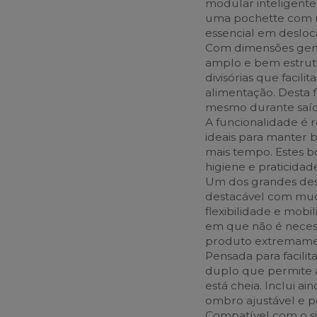
modular inteligente
uma pochette com mu
essencial em desloc
Com dimensões gener
amplo e bem estrut
divisórias que facili
alimentação. Desta 
mesmo durante saíd
A funcionalidade é r
ideais para manter 
mais tempo. Estes b
higiene e praticidade
Um dos grandes des
destacável com muda
flexibilidade e mobi
em que não é necess
produto extremamen
Pensada para facilit
duplo que permite a
está cheia. Inclui a
ombro ajustável e p
Compatível com o si