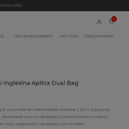
 DEVOLUÇÃO
0
 DE…
LISTA DE NASCIMENTO
GIFT CARD
ESPAÇO MAMÃS
o Inglesina Aptica Dual Bag
ag é uma mala de maternidade modular 2 em 1, espaçosa
e destacável com muda-fraldas, bolsos térmicos e vários
r tudo organizado nas saídas com o bebé.