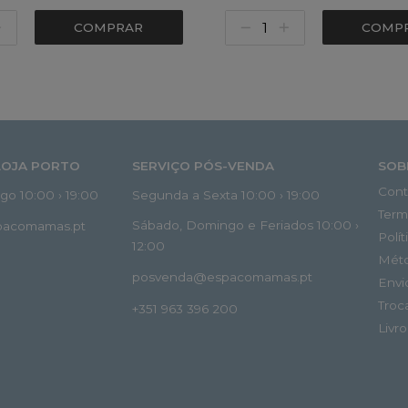
COMPRAR
COMP
LOJA PORTO
SERVIÇO PÓS-VENDA
SOB
Cont
o 10:00 › 19:00
Segunda a Sexta 10:00 › 19:00
Term
Sábado, Domingo e Feriados 10:00 ›
spacomamas.pt
Polí
12:00
Mét
posvenda@espacomamas.pt
Envi
Troc
+351 963 396 200
Livr