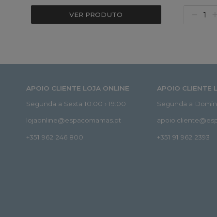
VER PRODUTO
APOIO CLIENTE LOJA ONLINE
APOIO CLIENTE 
Segunda a Sexta 10:00 › 19:00
Segunda a Doming
lojaonline@espacomamas.pt
apoio.cliente@e
+351 962 246 800
+351 91 962 2393