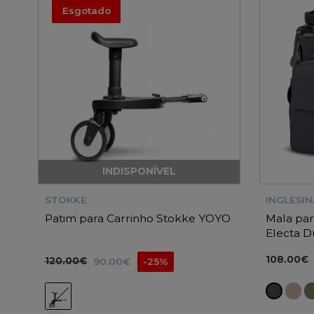
Esgotado
INDISPONÍVEL
STOKKE
INGLESIN
Patim para Carrinho Stokke YOYO
Mala par
Electa D
108.00€
120.00€
90.00€
-25%