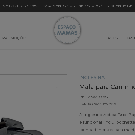
TIS A PARTIR DE 49€
·
PAGAMENTOS ONLINE SEGUROS
·
GARANTIA DE
PROMOÇÕES
AS ESCOLHAS
INGLESINA
Mala para Carrinh
REF: AX62T0IVG
EAN: 8029448093759
A Inglesina Aptica Dual B
e funcional. Inclui pochett
compartimentos para mante