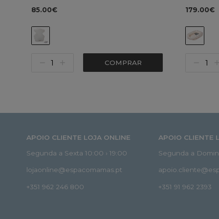
85.00€
179.00€
COMPRAR
APOIO CLIENTE LOJA ONLINE
APOIO CLIENTE 
Segunda a Sexta 10:00 › 19:00
Segunda a Doming
lojaonline@espacomamas.pt
apoio.cliente@e
+351 962 246 800
+351 91 962 2393