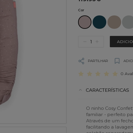
Cor
ADICI
PARTILHAR
ADIC
0 Ava
CARACTERÍSTICAS
O ninho Cosy Confet
familiar - perfeito p
Através de um fecho
facilitando a lavag