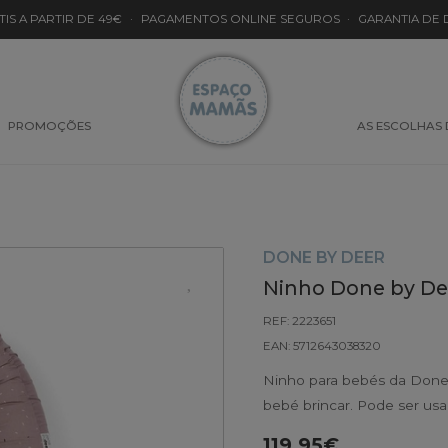
TIS A PARTIR DE 49€
·
PAGAMENTOS ONLINE SEGUROS
·
GARANTIA DE
PROMOÇÕES
AS ESCOLHAS
DONE BY DEER
Ninho Done by Dee
REF: 2223651
EAN: 5712643038320
Ninho para bebés da Done 
bebé brincar. Pode ser usa
119.95€