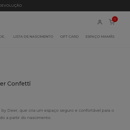
 DEVOLUÇÃO
0
 DE…
LISTA DE NASCIMENTO
GIFT CARD
ESPAÇO MAMÃS
r Confetti
by Deer, que cria um espaço seguro e confortável para o
do a partir do nascimento.