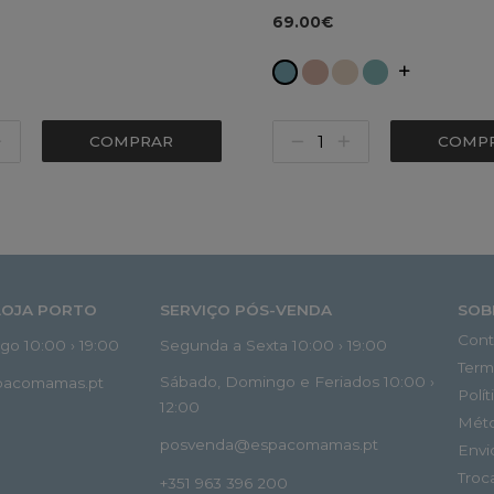
69.00€
COMPRAR
COMP
LOJA PORTO
SERVIÇO PÓS-VENDA
SOB
Cont
o 10:00 › 19:00
Segunda a Sexta 10:00 › 19:00
Term
Sábado, Domingo e Feriados 10:00 ›
spacomamas.pt
Polí
12:00
Mét
posvenda@espacomamas.pt
Envi
Troc
+351 963 396 200