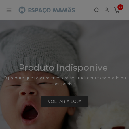
Detalhe
0
de
ITEMS
Produto
-
Sem
Produto
Produto Indisponível
O produto que procura encontra-se atualmente esgotado ou
indisponível.
VOLTAR À LOJA