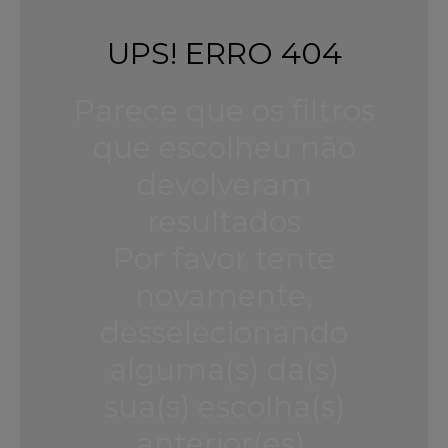
UPS! ERRO 404
Parece que os filtros
que escolheu não
devolveram
resultados
Por favor tente
novamente,
desselecionando
alguma(s) da(s)
sua(s) escolha(s)
anterior(es).