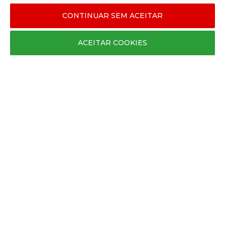
SERVIÇO PÓS-VENDA
CONTINUAR SEM ACEITAR
Segunda a Sexta 10:00 › 19:00
Sábado, Domingo e Feriados 10:00 › 12:00
ACEITAR COOKIES
posvenda@espacomamas.pt
+351 963 396 200
SOBRE A MARCA
Contactos
Termos e Condições
Política de Privacidade
Métodos de Pagamento
Envios e Entregas
Trocas e Devoluções
Livro de Reclamações