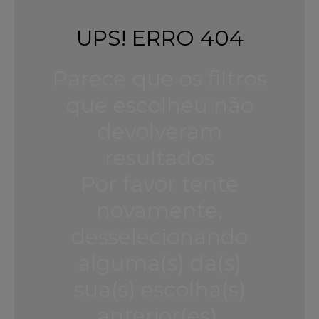
UPS! ERRO 404
Parece que os filtros
que escolheu não
devolveram
resultados
Por favor tente
novamente,
desselecionando
alguma(s) da(s)
sua(s) escolha(s)
anterior(es).