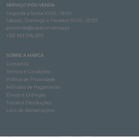
SERVIÇO PÓS-VENDA
Segunda a Sexta 10:00 › 19:00
Sábado, Domingo e Feriados 10:00 › 12:00
posvenda@espacomamas.pt
+351 963 396 200
SOBRE A MARCA
Contactos
Termos e Condições
Política de Privacidade
Métodos de Pagamento
Envios e Entregas
Trocas e Devoluções
Livro de Reclamações