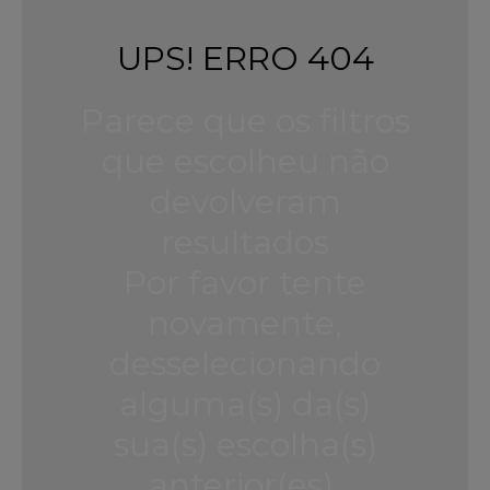
UPS! ERRO 404
Parece que os filtros
que escolheu não
devolveram
resultados
Por favor tente
novamente,
desselecionando
alguma(s) da(s)
sua(s) escolha(s)
anterior(es).