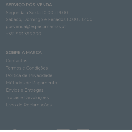
SERVIÇO PÓS-VENDA
Segunda a Sexta 10:00 › 19:00
Sábado, Domingo e Feriados 10:00 › 12:00
posvenda@espacomamas.pt
+351 963 396 200
SOBRE A MARCA
Contactos
Termos e Condições
Política de Privacidade
Métodos de Pagamento
Envios e Entregas
Trocas e Devoluções
Livro de Reclamações