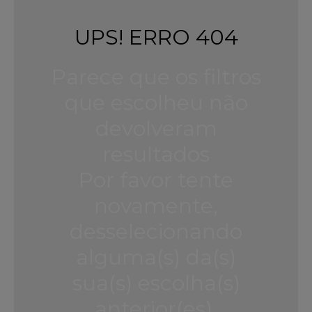
UPS! ERRO 404
Parece que os filtros
que escolheu não
devolveram
resultados
Por favor tente
novamente,
desselecionando
alguma(s) da(s)
sua(s) escolha(s)
anterior(es).