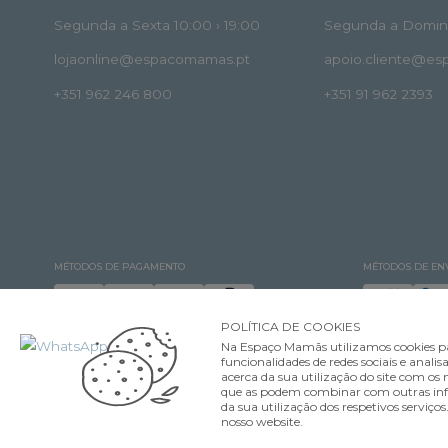
Segunda a Sexta 10:00 › 19:00
Segunda a Doming
lojaonline@espacomamas.pt
apoio.cliente@e
+351 962 246 800
+351 91 962 2393
MÉTODOS DE PAGAMENTO
MÉTODOS DE EN
POLÍTICA DE COOKIES
Na Espaço Mamãs utilizamos cookies pa
funcionalidades de redes sociais e ana
acerca da sua utilização do site com os n
que as podem combinar com outras infor
©Espaço Mamãs. Todos os direitos reservados Designed & developed by
da sua utilização dos respetivos serviço
nosso website.