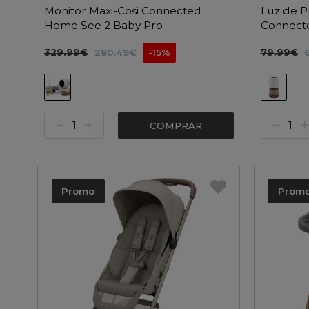
Monitor Maxi-Cosi Connected
Luz de P
Home See 2 Baby Pro
Connect
329.99€
280.49€
-15%
79.99€
COMPRAR
Promo
Prom