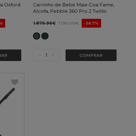
si Oxford
Carrinho de Bebé Maxi-Cosi Fame,
Alcofa, Pebble 360 Pro 2 Twillic
yfix 360
Black e Base Familyfix 360 Pro
5%
1.879.96€
1.190.00€
-36.7%
RAR
COMPRAR