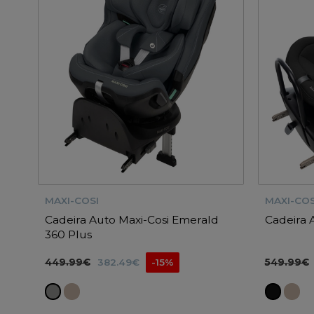
MAXI-COSI
MAXI-COS
Cadeira Auto Maxi-Cosi Emerald
Cadeira 
360 Plus
449.99€
382.49€
-15%
549.99€