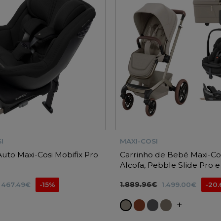
I
MAXI-COSI
Auto Maxi-Cosi Mobifix Pro
Carrinho de Bebé Maxi-Co
Alcofa, Pebble Slide Pro 
FamilyFix Slide Pro
467.49€
-15%
1.889.96€
1.499.00€
-20