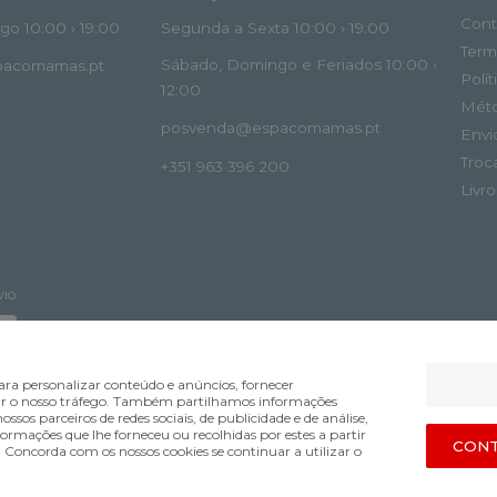
Cont
o 10:00 › 19:00
Segunda a Sexta 10:00 › 19:00
Term
Sábado, Domingo e Feriados 10:00 ›
spacomamas.pt
Polí
12:00
Mét
posvenda@espacomamas.pt
Envi
Troc
+351 963 396 200
Livr
VIO
ra personalizar conteúdo e anúncios, fornecer
lisar o nosso tráfego. Também partilhamos informações
ossos parceiros de redes sociais, de publicidade e de análise,
mações que lhe forneceu ou recolhidas por estes a partir
Bsolus.pt
CONT
s. Concorda com os nossos cookies se continuar a utilizar o