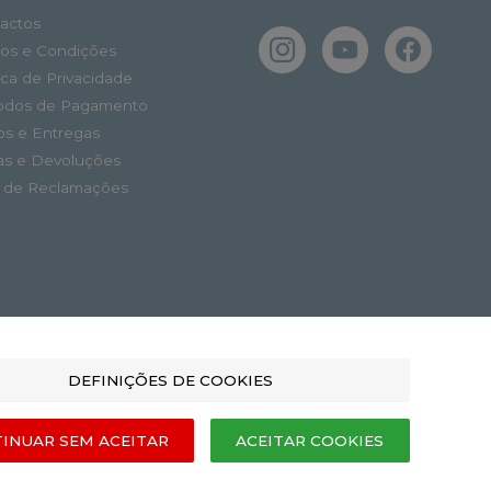
actos
os e Condições
tica de Privacidade
odos de Pagamento
os e Entregas
as e Devoluções
o de Reclamações
DEFINIÇÕES DE COOKIES
INUAR SEM ACEITAR
ACEITAR COOKIES