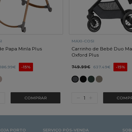
I
MAXI-COSI
de Papa Minla Plus
Carrinho de Bebé Duo Max
Oxford Plus
186.99€
-15%
749.99€
637.49€
-15%
COMPRAR
COMP
LOJA PORTO
SERVIÇO PÓS-VENDA
SOB