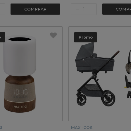
COMPRAR
COMP
o
Promo
I
MAXI-COSI