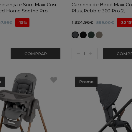
resença e Som Maxi-Cosi
Carrinho de Bebé Maxi-Co
ed Home Soothe Pro
Plus, Pebble 360 Pro 2,
Adaptadores e Base Famil
67.99€
-15%
1.324.96€
899.00€
-32.1
Pro
COMPRAR
COMP
o
Promo