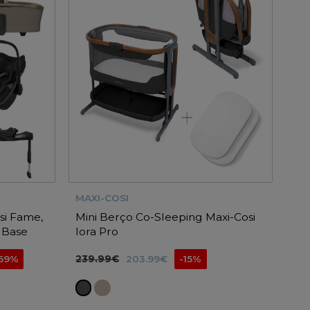
MAXI-COSI
si Fame,
Mini Berço Co-Sleeping Maxi-Cosi
e Base
Iora Pro
.69%
239.99€
203.99€
-15%