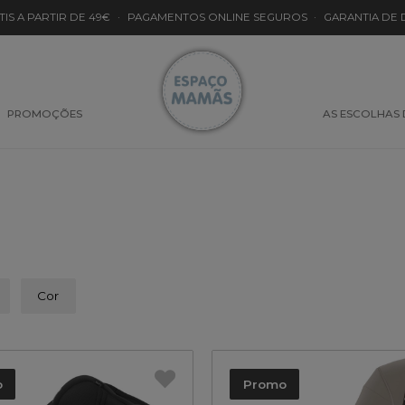
TIS A PARTIR DE 49€
·
PAGAMENTOS ONLINE SEGUROS
·
GARANTIA DE
PROMOÇÕES
AS ESCOLHAS
Cor
o
Promo