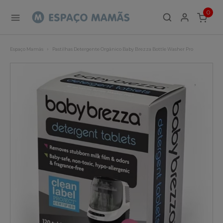
0
ITEMS
Espaço Mamãs
Pastilhas Detergente Orgânico Baby Brezza Bottle Washer Pro