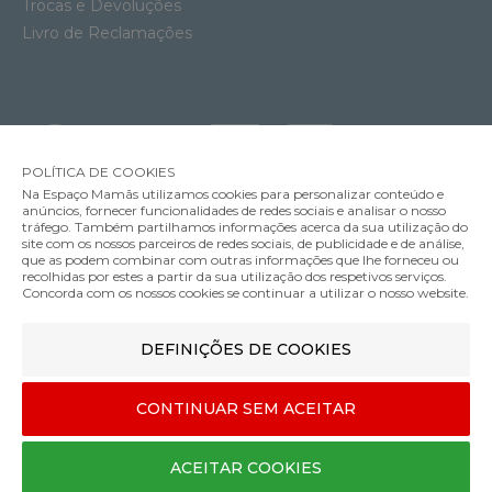
Trocas e Devoluções
Livro de Reclamações
POLÍTICA DE COOKIES
Na Espaço Mamãs utilizamos cookies para personalizar conteúdo e
anúncios, fornecer funcionalidades de redes sociais e analisar o nosso
tráfego. Também partilhamos informações acerca da sua utilização do
site com os nossos parceiros de redes sociais, de publicidade e de análise,
que as podem combinar com outras informações que lhe forneceu ou
MÉTODOS DE ENVIO
recolhidas por estes a partir da sua utilização dos respetivos serviços.
Concorda com os nossos cookies se continuar a utilizar o nosso website.
Porta-Bebés Cybex Coya
DEFINIÇÕES DE COOKIES
MÉTODOS DE PAGAMENTO
249.95€
Cor
CONTINUAR SEM ACEITAR
Designed & developed by
Bsolus
ACEITAR COOKIES
©Espaço mamãs. Todos os direitos reservados
COMPRAR