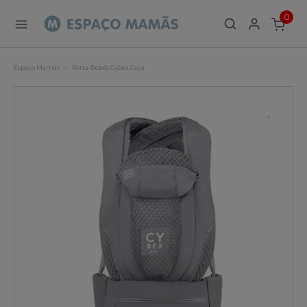
0
ITEMS
Espaço Mamãs
Porta-Bebés Cybex Coya