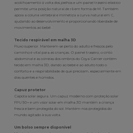
acolchoamento à volta dos joelhos e um painel traseiro elástico
permite uma posição natural de rã em forma de M. Também
apoia a coluna vertebral e mimetiza a curva natural em C,
ajudando ao desenvolvimento e proporcionando liberdade de
movimentos ao bebé.
Tecido respirável em malha 3D
Fluxo superior. Manterem-se perto do adulto e frescos pelo
caminho é vital para as crianças. O painel traseiro, o cinto
abdominal e as correias dos ombros do Coya Carrier contêm
tecido em malha 3D, dando ao bebé e ao adulto todo o
conforto e a respirabilidade de que precisam, especialmente em
dias quentes e húmidos.
Capuz protetor
Capota solar segura. Um capuz moderno com proteção solar
FPU 50+ e um visor solar em malha 3D mantêm a criança
fresca e bem protegida do sol. Mantém-nos protegidos do
mundo agitado à sua volta.
Um bolso sempre disponível