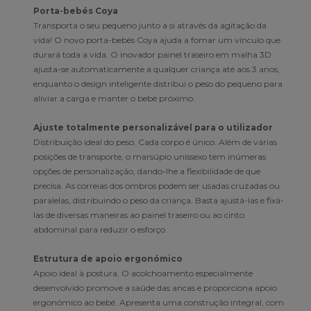
Porta-bebés Coya
Transporta o seu pequeno junto a si através da agitação da
vida! O novo porta-bebés Coya ajuda a fomar um vínculo que
durará toda a vida. O inovador painel traseiro em malha 3D
ajusta-se automaticamente a qualquer criança até aos 3 anos,
enquanto o design inteligente distribui o peso do pequeno para
aliviar a carga e manter o bebé próximo.
Ajuste totalmente personalizável para o utilizador
Distribuição ideal do peso. Cada corpo é único. Além de várias
posições de transporte, o marsúpio unissexo tem inúmeras
opções de personalização, dando-lhe a flexibilidade de que
precisa. As correias dos ombros podem ser usadas cruzadas ou
paralelas, distribuindo o peso da criança. Basta ajustá-las e fixá-
las de diversas maneiras ao painel traseiro ou ao cinto
abdominal para reduzir o esforço.
Estrutura de apoio ergonómico
Apoio ideal à postura. O acolchoamento especialmente
desenvolvido promove a saúde das ancas e proporciona apoio
ergonómico ao bebé. Apresenta uma construção integral, com