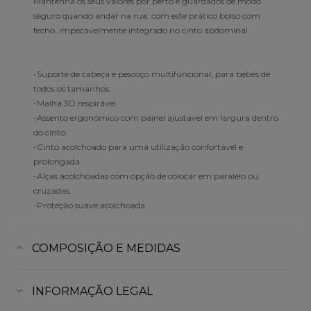
Mantenha os seus valores por perto e guardados de modo
seguro quando andar na rua, com este prático bolso com
fecho, impecavelmente integrado no cinto abdominal.
-Suporte de cabeça e pescoço multifuncional, para bebés de
todos os tamanhos.
-Malha 3D respirável
-Assento ergonómico com painel ajustavel em largura dentro
do cinto.
-Cinto acolchoado para uma utilização confortável e
prolongada.
-Alças acolchoadas com opção de colocar em paralelo ou
cruzadas.
-Proteção suave acolchoada.
COMPOSIÇÃO E MEDIDAS
INFORMAÇÃO LEGAL