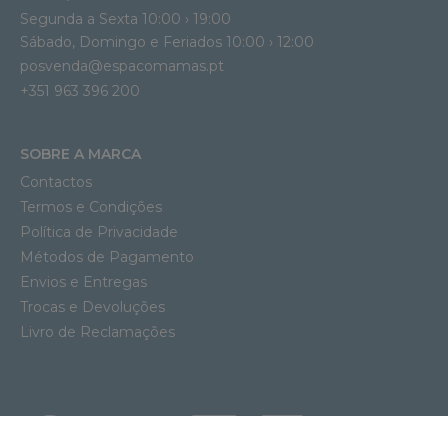
Segunda a Sexta 10:00 › 19:00
Sábado, Domingo e Feriados 10:00 › 12:00
posvenda@espacomamas.pt
+351 963 396 200
SOBRE A MARCA
Contactos
Termos e Condições
Política de Privacidade
Métodos de Pagamento
Envios e Entregas
Trocas e Devoluções
Livro de Reclamações