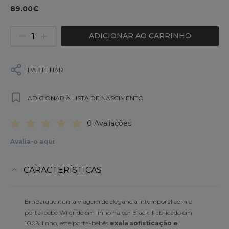
89.00€
ADICIONAR AO CARRINHO
PARTILHAR
ADICIONAR À LISTA DE NASCIMENTO
0 Avaliações
Avalia-o aqui
CARACTERÍSTICAS
Embarque numa viagem de elegância intemporal com o
porta-bebé Wildride em linho na cor Black. Fabricado em
100% linho, este porta-bebés
exala sofisticação e