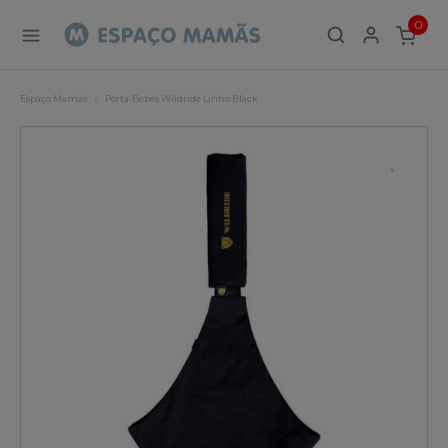
0
ITEMS
Espaço Mamãs
Porta-Bebés Wildride Linho Black