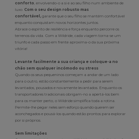
conforto
, envolvendo-o a si e ao seu filho num ambiente de
luxo.
Com o seu design robusto mas
confortável,
garante que o seu filho se mantém confortável
enquanto conquistam novos horizontes juntos.
Abrace o espírito de resiliência e força enquanto percorre os
terrenos da vida. Com a Wildride, cada viagem torna-se um
triunfo e cada passo em frente aproxima-o da sua próxima
vitória!
Levante facilmente a sua criança e coloque-a no
chão sem qualquer incómodo ou stress
Quando os seus pequeninos começam a andar de um lado
para o outro, estão constantemente a pedir para serem
levantados, pousados e novamente levantados. Enquanto os
transportadores tradicionais obrigam-no a apertá-los bem
para os manter perto, o Wildride simplifica toda a rotina.
Permite-lhe pegar neles sem esforço quando querem ser
aconchegados e pousá-los quando estão prontos para explorar
por si próprios.
Sem limitações