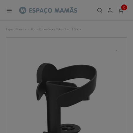
0
ITEMS
Espaço Mamãs
Porta-Copos Copos Cybex 2 em 1 Black