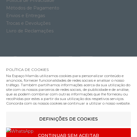
Política de Privacidade
Métodos de Pagamento
Envios e Entregas
Trocas e Devoluções
Livro de Reclamações
POLÍTICA DE COOKIES
Na Espaço Mamãs utilizamos cookies para personalizar conteúdo e
anúncios, fornecer funcionalidades de redes sociais e analisar o nosso
tráfego. Também partilhamos informações acerca da sua utilização do
site com os nossos parceiros de redes sociais, de publicidade e de análise,
que as podem combinar com outras informações que lhe forneceu ou
MÉTODOS DE ENVIO
recolhidas por estes a partir da sua utilização dos respetivos serviços.
Concorda com os nossos cookies se continuar a utilizar o nosso website.
DEFINIÇÕES DE COOKIES
MÉTODOS DE PAGAMENTO
Porta-Copos Copos Cybex 2 em 1 Black
CONTINUAR SEM ACEITAR