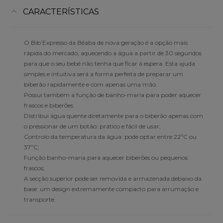
CARACTERÍSTICAS
O Bib’Expresso da Béaba de nova geração é a opção mais
rápida do mercado, aquecendo a água a partir de 30 segundos
para que o seu bebé não tenha que ficar à espera. Esta ajuda
simples e intuitiva será a forma perfeita de preparar um
biberão rapidamente e com apenas uma mão.
Possui também a função de banho-maria para poder aquecer
frascos e biberões.
Distribui água quente diretamente para o biberão apenas com
o pressionar de um botão: prático e fácil de usar;
Controlo da temperatura da água: pode optar entre 22ºC ou
37ºC;
Função banho-maria para aquecer biberões ou pequenos
frascos;
A secção superior pode ser removida e armazenada debaixo da
base: um design extremamente compacto para arrumação e
transporte.