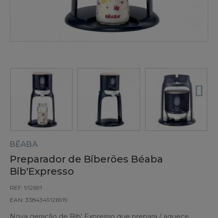
BÉABA
Preparador de Biberões Béaba
Bib'Expresso
REF: 912691
EAN: 3384349126919
Nova geração de Bib' Expresso que prepara / aquece