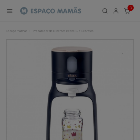
0
ITEMS
Espaço Mamãs
Preparador de Biberões Béaba Bib'Expresso