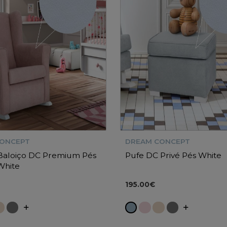
CONCEPT
DREAM CONCEPT
 Baloiço DC Premium Pés
Pufe DC Privé Pés White
White
195.00€