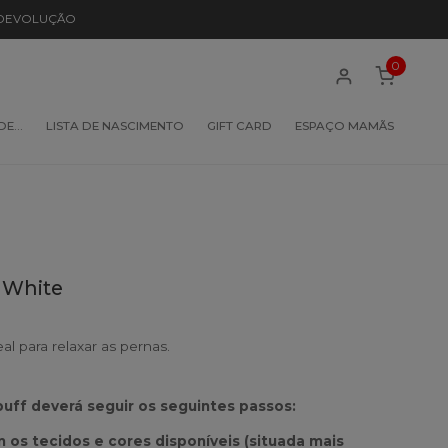
 DEVOLUÇÃO
0
 DE…
LISTA DE NASCIMENTO
GIFT CARD
ESPAÇO MAMÃS
 White
al para relaxar as pernas.
puff deverá seguir os seguintes passos:
m os tecidos e cores disponíveis (situada mais