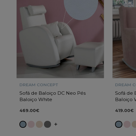
DREAM CONCEPT
DREAM 
Sofá de Baloiço DC Neo Pés
Sofá de
Baloiço White
Baloiço 
469.00€
419.00€