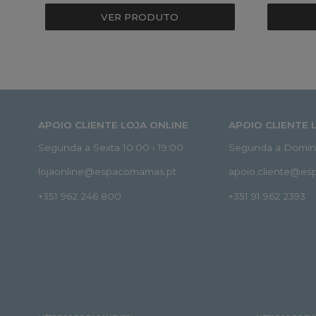
VER PRODUTO
APOIO CLIENTE LOJA ONLINE
APOIO CLIENTE 
Segunda a Sexta 10:00 › 19:00
Segunda a Doming
lojaonline@espacomamas.pt
apoio.cliente@e
+351 962 246 800
+351 91 962 2393