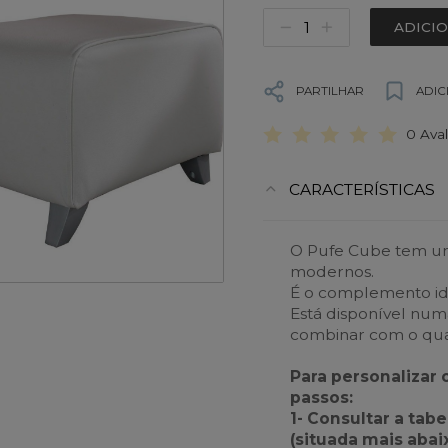
ADICI
PARTILHAR
ADIC
0 Ava
CARACTERÍSTICAS
O Pufe Cube tem um
modernos.
É o complemento id
Está disponível num
combinar com o qua
Para personalizar 
passos:
1- Consultar a tab
(situada mais abai