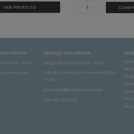
VER PRODUTO
COMP
LOJA PORTO
SERVIÇO PÓS-VENDA
SOB
Cont
o 10:00 › 19:00
Segunda a Sexta 10:00 › 19:00
Term
Sábado, Domingo e Feriados 10:00 ›
spacomamas.pt
Polí
12:00
Mét
posvenda@espacomamas.pt
Envi
Troc
+351 963 396 200
Livr