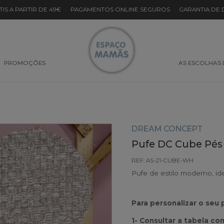
TIS A PARTIR DE 49€
·
PAGAMENTOS ONLINE SEGUROS
·
GARANTIA DE
PROMOÇÕES
AS ESCOLHAS
DREAM CONCEPT
Pufe DC Cube Pés
REF: AS-21-CUBE-WH
Pufe de estilo moderno, ide
Para personalizar o seu 
1- Consultar a tabela co