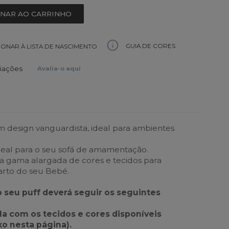
ONAR AO CARRINHO
GUIA DE CORES
IONAR À LISTA DE NASCIMENTO
liações
Avalia-o aqui
 design vanguardista, ideal para ambientes
eal para o seu sofá de amamentação.
a gama alargada de cores e tecidos para
rto do seu Bebé.
o seu puff deverá seguir os seguintes
ela com os tecidos e cores disponíveis
xo nesta página).