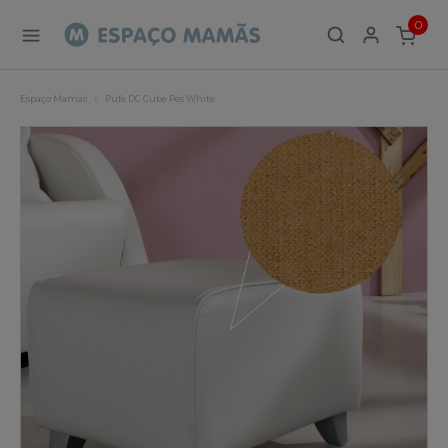
0
ITEMS
Espaço Mamãs
Pufe DC Cube Pés White