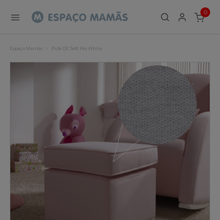
0
ITEMS
Espaço Mamãs
Pufe DC Soft Pés White