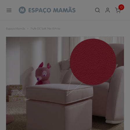
0
ITEMS
Espaço Mamãs
Pufe DC Soft Pés White