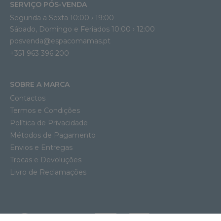
SERVIÇO PÓS-VENDA
Segunda a Sexta 10:00 › 19:00
Sábado, Domingo e Feriados 10:00 › 12:00
posvenda@espacomamas.pt
+351 963 396 200
SOBRE A MARCA
Contactos
Termos e Condições
Política de Privacidade
Métodos de Pagamento
Envios e Entregas
Trocas e Devoluções
Livro de Reclamações