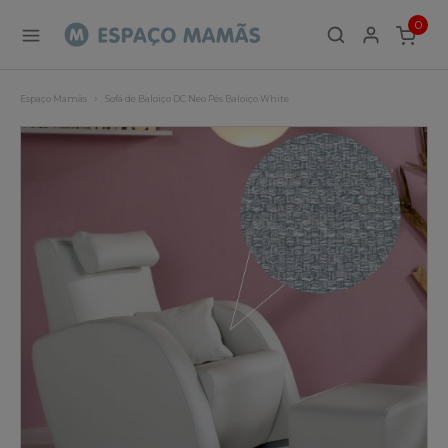
0
ITEMS
Espaço Mamãs
Sofá de Baloiço DC Neo Pés Baloiço White