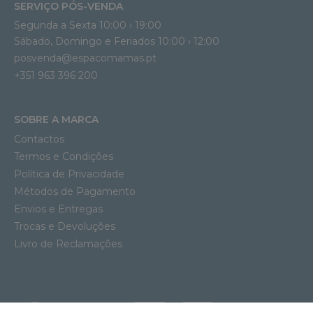
SERVIÇO PÓS-VENDA
Segunda a Sexta 10:00 › 19:00
Sábado, Domingo e Feriados 10:00 › 12:00
posvenda@espacomamas.pt
+351 963 396 200
SOBRE A MARCA
Contactos
Termos e Condições
Política de Privacidade
Métodos de Pagamento
Envios e Entregas
Trocas e Devoluções
Livro de Reclamações