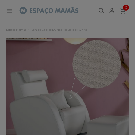
0
ITEMS
Espaço Mamãs
Sofá de Baloiço DC Neo Pés Baloiço White